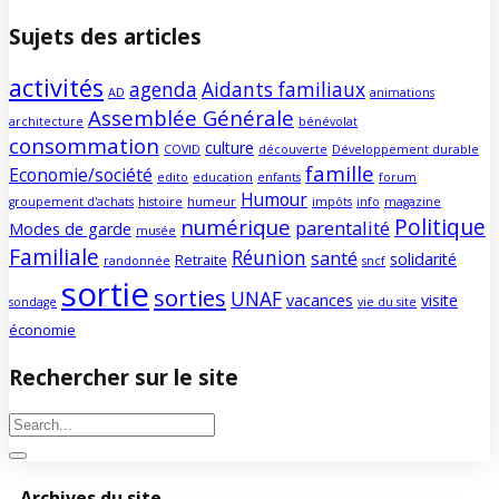
Sujets des articles
activités
agenda
Aidants familiaux
AD
animations
Assemblée Générale
architecture
bénévolat
consommation
culture
COVID
découverte
Développement durable
famille
Economie/société
edito
education
enfants
forum
Humour
groupement d'achats
histoire
humeur
impôts
info
magazine
Politique
numérique
parentalité
Modes de garde
musée
Familiale
Réunion
santé
solidarité
Retraite
randonnée
sncf
sortie
sorties
UNAF
vacances
visite
sondage
vie du site
économie
Rechercher sur le site
Archives du site