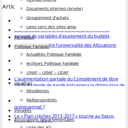
Articles récents :
Documents internes (privée)
Groupement d’achats
Retraites : reculer pour mieux sauter ?
Liens vers des sites amis
Les familles, au travers de la branche famille,
servent de variables d’ajustement du budget
Formation
Pourquoi défendre l’universalité des Allocations
Politique Familiale
familiales ?
Actualités Politique Familiale
Vers la fin des Allocations familiales universelles ?
Archives Politique Familiale
Les retraités mis à contribution via la CSG
UNAF – URAF – UDAF
L’augmentation partiale du Complément de libre
Vacances
choix du mode de garde entrainera la diminution de
Résidences
la Prestation d’accueil du jeune enfant (Paje)
Multipropriétés
Le Handicap, sujet prioritaire du nouveau
quinquennat ?
Voyages
Le « Plan crèches 2013-2017 » tourne au fiasco,
Associations départementales
faute de candidats
Liste des AD