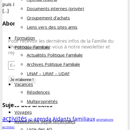
puis il s’assagit vers Craponne et Francheville. Il rejoint
Documents internes (privée)
[…]
Groupement d’achats
Abonnez-vous à notre newsletter
Liens vers des sites amis
Formation
Pour recevoir les dernières infos de la Famille du
Cheminot, abonnez-vous à notre newsletter et
Politique Familiale
rejoignez nos 197 abonnés.
Actualités Politique Familiale
Archives Politique Familiale
UNAF – URAF – UDAF
Vacances
Résidences
Multipropriétés
Sujets des articles
Voyages
activités
agenda
Aidants familiaux
AD
animations
Associations départementales
Assemblée Générale
architecture
bénévolat
Liste des AD