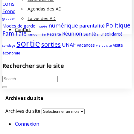
consommation
culture
COVID
découverte
Développement durable
Agendas des AD
famille
Economie/société
edito
education
enfants
forum
Humour
La vie des AD
groupement d'achats
histoire
humeur
impôts
info
magazine
Politique
numérique
parentalité
Modes de garde
musée
Contact
Familiale
Réunion
santé
solidarité
Retraite
randonnée
sncf
sortie
sorties
UNAF
vacances
visite
sondage
vie du site
économie
Rechercher sur le site
Archives du site
Archives du site
Connexion