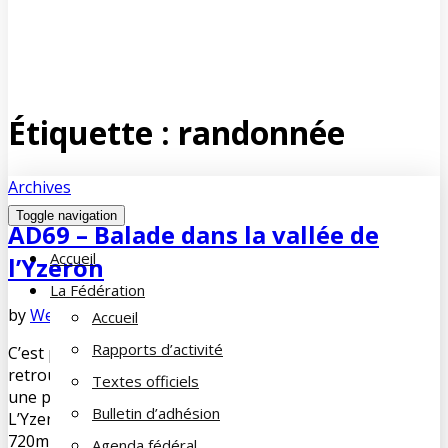
Étiquette :
randonnée
Archives
Toggle navigation
AD69 – Balade dans la vallée de
Accueil
l’Yzeron
La Fédération
by
WebmestreFdC
juin 8, 2016
No Comments
Accueil
Rapports d’activité
C’est par un temps maussade que 12 personnes se sont
retrouvées à Francheville le Haut le 23 Avril 2016 pour
Textes officiels
une petite randonnée pédestre dans la vallée de l’Yzeron.
Bulletin d’adhésion
L’Yzeron est un cours d’eau qui prend sa source vers
720m d’altitude. Son parcours est d’abord torrentueux
Agenda fédéral