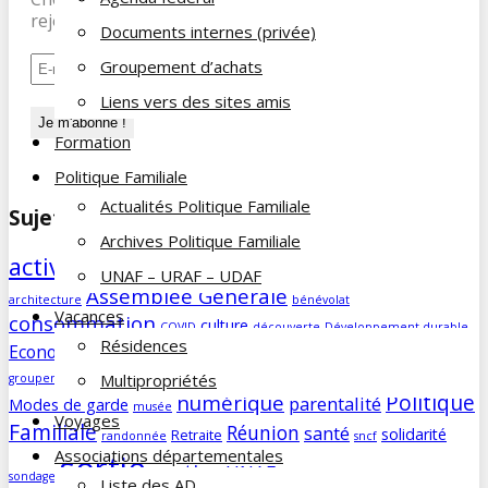
rejoignez nos 197 abonnés.
Documents internes (privée)
Groupement d’achats
Liens vers des sites amis
Formation
Politique Familiale
Actualités Politique Familiale
Sujets des articles
Archives Politique Familiale
activités
agenda
Aidants familiaux
AD
animations
UNAF – URAF – UDAF
Assemblée Générale
architecture
bénévolat
Vacances
consommation
culture
COVID
découverte
Développement durable
Résidences
famille
Economie/société
edito
education
enfants
forum
Humour
Multipropriétés
groupement d'achats
histoire
humeur
impôts
info
magazine
Politique
numérique
parentalité
Modes de garde
musée
Voyages
Familiale
Réunion
santé
solidarité
Retraite
randonnée
sncf
Associations départementales
sortie
sorties
UNAF
vacances
visite
sondage
vie du site
Liste des AD