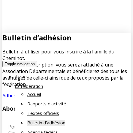
Bulletin d’adhésion
Bulletin à utiliser pour vous inscrire à la Famille du
Cheminot.
Après votre inscription, vous serez rattaché à une
Toggle navigation
Association Départementale et bénéficierez des tous les
Accueil
avantages de celle-ci ainsi que de ceux proposés par la
fédération.
La Fédération
Accueil
Adhesion-2024
Rapports d’activité
Abonnez-vous à notre newsletter
Textes officiels
Bulletin d’adhésion
Pour recevoir les dernières infos de la Famille du
Agenda fédéral
Cheminot, abonnez-vous à notre newsletter et