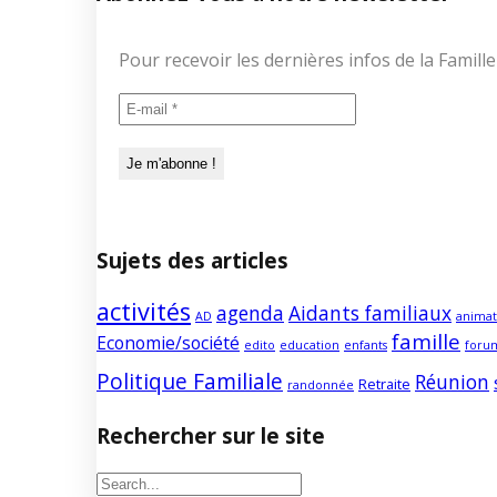
Pour recevoir les dernières infos de la Fami
Sujets des articles
activités
agenda
Aidants familiaux
AD
animat
famille
Economie/société
edito
education
enfants
foru
Politique Familiale
Réunion
Retraite
randonnée
Rechercher sur le site