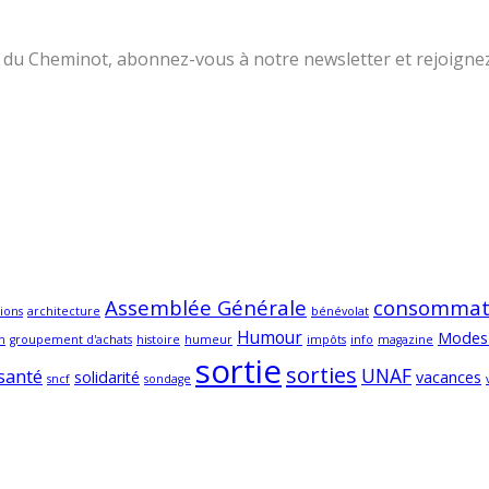
lle du Cheminot, abonnez-vous à notre newsletter et rejoign
Assemblée Générale
consommat
ions
architecture
bénévolat
Humour
Modes
m
groupement d'achats
histoire
humeur
impôts
info
magazine
sortie
sorties
UNAF
santé
solidarité
vacances
sncf
sondage