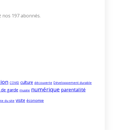
ez nos 197 abonnés.
ion
culture
COVID
découverte
Développement durable
numérique
parentalité
 de garde
musée
visite
économie
vie du site