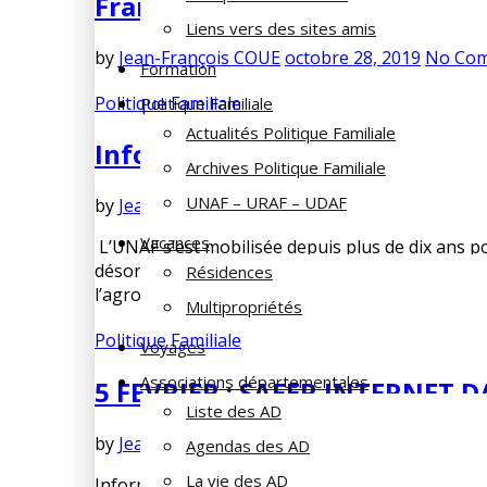
Frais bancaires : la trahison 
Liens vers des sites amis
by
Jean-François COUE
octobre 28, 2019
No Co
Formation
Politique Familiale
Politique Familiale
Actualités Politique Familiale
Information UNAF
Archives Politique Familiale
UNAF – URAF – UDAF
by
Jean-François COUE
mai 31, 2019
No Commen
Vacances
L’UNAF s’est mobilisée depuis plus de dix ans pour
désormais inscrit dans la Loi Santé en 2017 et a 
Résidences
l’agro-alimentaire. La […]
Multipropriétés
Politique Familiale
Voyages
Associations départementales
5 FEVRIER : SAFER INTERNET D
Liste des AD
by
Jean-François COUE
février 18, 2019
No Com
Agendas des AD
La vie des AD
Informer et accompagner les parents dans les 