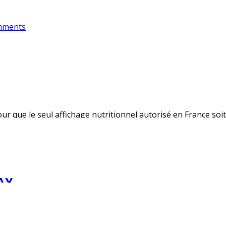
des banques
mments
ts
 que le seul affichage nutritionnel autorisé en France soit cel
vivement regretté qu’il repose sur une démarche volontaire e
AY
ments
usages numériques de leurs enfants Le Safer Internet Day 