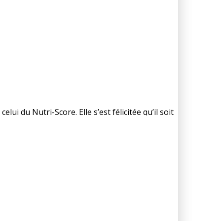
ui du Nutri-Score. Elle s’est félicitée qu’il soit
t donc facultative de la part des industriels de
2019 autour du thème « agissons ensemble pour