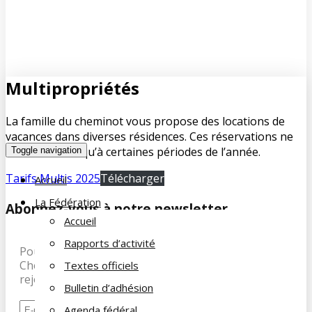
Multipropriétés
La famille du cheminot vous propose des locations de
vacances dans diverses résidences. Ces réservations ne
sont ouvertes qu’à certaines périodes de l’année.
Toggle navigation
Tarifs Multis 2025
Télécharger
Accueil
La Fédération
Abonnez-vous à notre newsletter
Accueil
Rapports d’activité
Pour recevoir les dernières infos de la Famille du
Cheminot, abonnez-vous à notre newsletter et
Textes officiels
rejoignez nos 197 abonnés.
Bulletin d’adhésion
Agenda fédéral