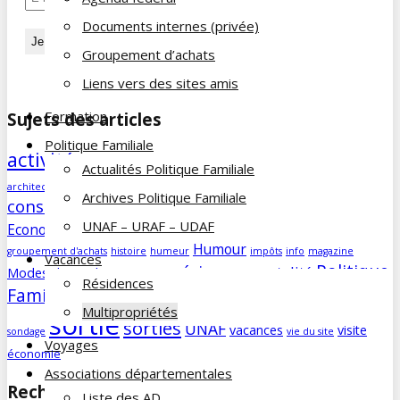
Documents internes (privée)
Groupement d’achats
Liens vers des sites amis
Formation
Sujets des articles
Politique Familiale
activités
agenda
Aidants familiaux
AD
animations
Actualités Politique Familiale
Assemblée Générale
architecture
bénévolat
Archives Politique Familiale
consommation
culture
COVID
découverte
Développement durable
UNAF – URAF – UDAF
famille
Economie/société
edito
education
enfants
forum
Humour
groupement d'achats
histoire
humeur
impôts
info
magazine
Vacances
Politique
numérique
parentalité
Modes de garde
musée
Résidences
Familiale
Réunion
santé
solidarité
Retraite
randonnée
sncf
Multipropriétés
sortie
sorties
UNAF
vacances
visite
sondage
vie du site
Voyages
économie
Associations départementales
Rechercher sur le site
Liste des AD