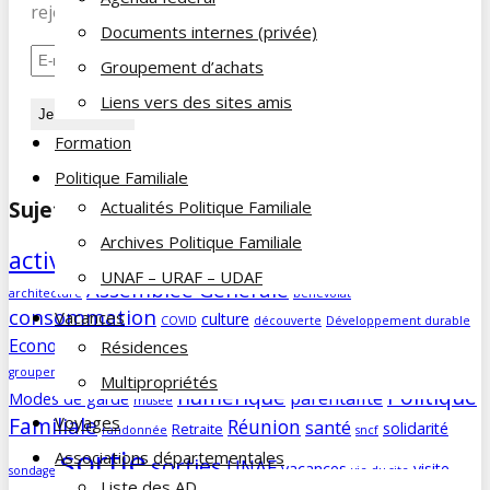
rejoignez nos 197 abonnés.
Documents internes (privée)
Groupement d’achats
Liens vers des sites amis
Formation
Politique Familiale
Actualités Politique Familiale
Sujets des articles
Archives Politique Familiale
activités
agenda
Aidants familiaux
AD
animations
UNAF – URAF – UDAF
Assemblée Générale
architecture
bénévolat
consommation
Vacances
culture
COVID
découverte
Développement durable
famille
Economie/société
Résidences
edito
education
enfants
forum
Humour
groupement d'achats
histoire
humeur
impôts
info
magazine
Multipropriétés
Politique
numérique
parentalité
Modes de garde
musée
Voyages
Familiale
Réunion
santé
solidarité
Retraite
randonnée
sncf
sortie
Associations départementales
sorties
UNAF
vacances
visite
sondage
vie du site
Liste des AD