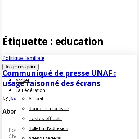
Étiquette :
education
Politique Familiale
Toggle navigation
Communiqué de presse UNAF :
Accueil
usage raisonné des écrans
La Fédération
by
Jean-François COUE
avril 12, 2019
No Comments
Accueil
Rapports d’activité
Abonnez-vous à notre newsletter
Textes officiels
Bulletin d’adhésion
Pour recevoir les dernières infos de la Famille du
Cheminot, abonnez-vous à notre newsletter et
Agenda fédéral