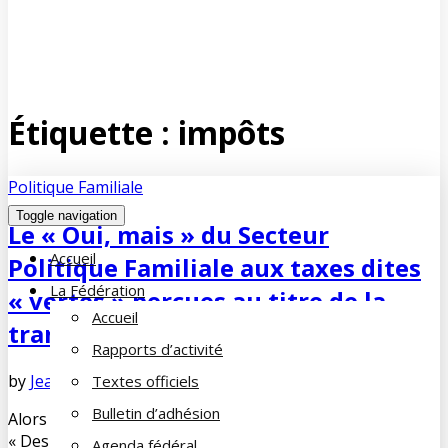
Étiquette :
impôts
Politique Familiale
Toggle navigation
Le « Oui, mais » du Secteur
Accueil
Politique Familiale aux taxes dites
La Fédération
« vertes » perçues au titre de la
Accueil
transition écologique
Rapports d’activité
by
Jean-François COUE
février 9, 2019
No Comments
Textes officiels
Bulletin d’adhésion
Alors que certains « courent » après le mouvement dit
« Des gilets jaunes », Il n’est pas question pour le Secteur
Agenda fédéral