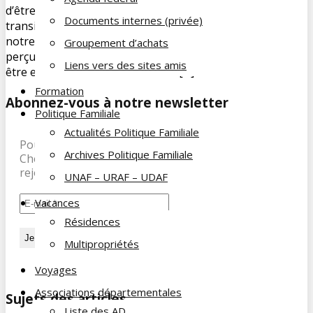
d’être démagogique : oui, la taxation au profit de la
Documents internes (privée)
transition écologique est nécessaire pour la survie de
notre planète mais sous certaines conditions : Les taxes
Groupement d’achats
perçues au titre de la transition écologique, doivent y
Liens vers des sites amis
être entièrement et sincèrement […]
Formation
Abonnez-vous à notre newsletter
Politique Familiale
Actualités Politique Familiale
Pour recevoir les dernières infos de la Famille du
Archives Politique Familiale
Cheminot, abonnez-vous à notre newsletter et
rejoignez nos 197 abonnés.
UNAF – URAF – UDAF
Vacances
Résidences
Multipropriétés
Voyages
Associations départementales
Sujets des articles
Liste des AD