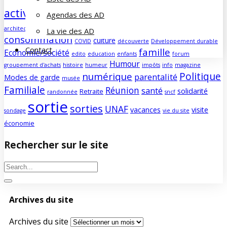
activités
agenda
Aidants familiaux
Agendas des AD
AD
animations
Assemblée Générale
architecture
bénévolat
La vie des AD
consommation
culture
COVID
découverte
Développement durable
Contact
famille
Economie/société
edito
education
enfants
forum
Humour
groupement d'achats
histoire
humeur
impôts
info
magazine
Politique
numérique
parentalité
Modes de garde
musée
Familiale
Réunion
santé
solidarité
Retraite
randonnée
sncf
sortie
sorties
UNAF
vacances
visite
sondage
vie du site
économie
Rechercher sur le site
Archives du site
Archives du site