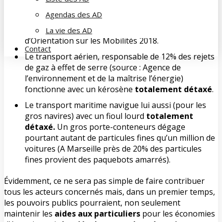
poids lourds devrait être abandonné (il est «
opposé
Agendas des AD
à toute forme de nouvelle taxe
») et que l’abandon de
la vignette « poids lourds » a été inscrite dans la Loi
La vie des AD
d’Orientation sur les Mobilités 2018.
Contact
Le transport aérien, responsable de 12% des rejets
de gaz à effet de serre (source : Agence de
l’environnement et de la maîtrise l’énergie)
fonctionne avec un kérosène
totalement détaxé
.
Le transport maritime navigue lui aussi (pour les
gros navires) avec un fioul lourd
totalement
détaxé.
Un gros porte-conteneurs dégage
pourtant autant de particules fines qu’un million de
voitures (A Marseille près de 20% des particules
fines provient des paquebots amarrés).
Évidemment, ce ne sera pas simple de faire contribuer
tous les acteurs concernés mais, dans un premier temps,
les pouvoirs publics pourraient, non seulement
maintenir les
aides aux particuliers
pour les économies