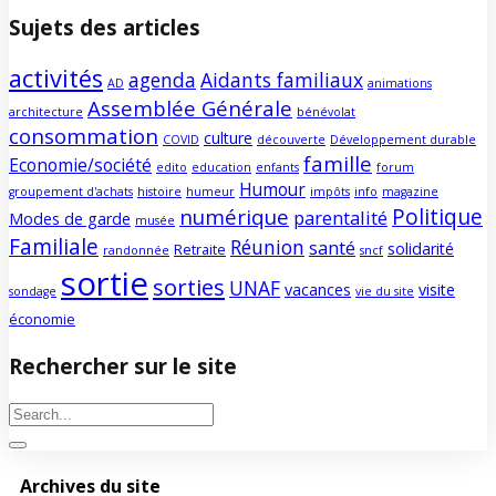
Sujets des articles
activités
agenda
Aidants familiaux
AD
animations
Assemblée Générale
architecture
bénévolat
consommation
culture
COVID
découverte
Développement durable
famille
Economie/société
edito
education
enfants
forum
Humour
groupement d'achats
histoire
humeur
impôts
info
magazine
Politique
numérique
parentalité
Modes de garde
musée
Familiale
Réunion
santé
solidarité
Retraite
randonnée
sncf
sortie
sorties
UNAF
vacances
visite
sondage
vie du site
économie
Rechercher sur le site
Archives du site