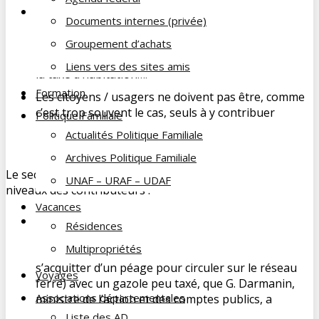
Les taxes
perçues au titre
de la transition
Documents internes (privée)
écologique
,
doivent y être entièrement
et
sincèrement
consacrées
et non, comme avoué par
Groupement d’achats
un ministre en novembre, pour compenser la fin de
Liens vers des sites amis
la taxe d’habitation….
Formation
Les citoyens / usagers ne doivent pas être, comme
c’est trop souvent le cas, seuls à y contribuer
Politique Familiale
(comme pour la récente interdiction des pesticides
Actualités Politique Familiale
chimiques pour les particuliers.
Archives Politique Familiale
Le secteur relève par ailleurs plusieurs anomalies aux
UNAF – URAF – UDAF
niveaux des contributeurs :
Vacances
Le transport routier assure 90% du fret en France
Résidences
mais circule
gratuitement
sur le réseau routier
Multipropriétés
(alors que les entreprises ferroviaires doivent
s’acquitter d’un péage pour circuler sur le réseau
Voyages
ferré) avec un gazole peu taxé, que G. Darmanin,
Associations départementales
ministre de l’action et des comptes publics, a
confirmé le 29/11/2018 que le projet de taxe sur les
Liste des AD