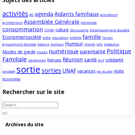
activités
agenda
Aidants familiaux
AD
animations
Assemblée Générale
architecture
bénévolat
consommation
culture
COVID
découverte
Développement durable
famille
Economie/société
edito
education
enfants
forum
Humour
groupement d'achats
histoire
humeur
impôts
info
magazine
Politique
numérique
parentalité
Modes de garde
musée
Familiale
Réunion
santé
solidarité
Retraite
randonnée
sncf
sortie
sorties
UNAF
vacances
visite
sondage
vie du site
économie
Rechercher sur le site
Archives du site