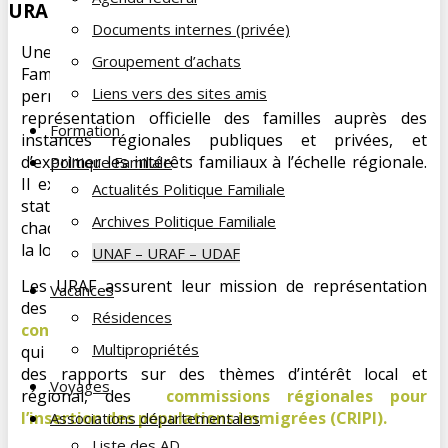
URAF
Documents internes (privée)
Une
URAF
(Union Régionale des Associations
Groupement d’achats
Familiales) est, à l’échelon régional, une structure
Liens vers des sites amis
permettant aux UDAF d’une région de coordonner la
représentation officielle des familles auprès des
Formation
instances régionales publiques et privées, et
d’exprimer les intérêts familiaux à l’échelle régionale.
Politique Familiale
Il existe 22 URAF. Reconnues depuis 1986 dans les
Actualités Politique Familiale
statuts de l’UNAF, elles regroupent les UDAF de
Archives Politique Familiale
chaque région, et sont constituées sous le régime de
la loi de 1901.
UNAF – URAF – UDAF
Les URAF assurent leur mission de représentation
Vacances
des intérêts des familles, notamment auprès des
Résidences
conseils économiques et sociaux régionaux (CESR)
Multipropriétés
qui traitent de sujets d’intérêt général et établissent
des rapports sur des thèmes d’intérêt local et
Voyages
régional, des
commissions régionales pour
l’insertion des populations immigrées (CRIPI).
Associations départementales
Liste des AD