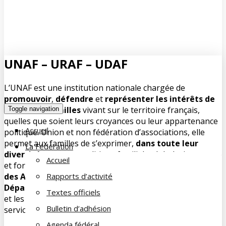
UNAF – URAF – UDAF
L’UNAF est une institution nationale chargée de
promouvoir
,
défendre
et
représenter
les intérêts de
toutes les familles
vivant sur le territoire français,
Toggle navigation
quelles que soient leurs croyances ou leur appartenance
Accueil
politique. Union et non fédération d’associations, elle
permet aux familles de s’exprimer,
dans toute leur
La Fédération
diversité
, pour une politique familiale globale, innovante
Accueil
et forte.Elle anime le réseau des
22 Unions Régionales
des Associations Familiales (URAF)
et des
100 Unions
Rapports d’activité
Départementales des Associations Familiales (UDAF)
,
Textes officiels
et les appuie dans leurs missions institutionnelles et de
Bulletin d’adhésion
services aux familles.
Agenda fédéral