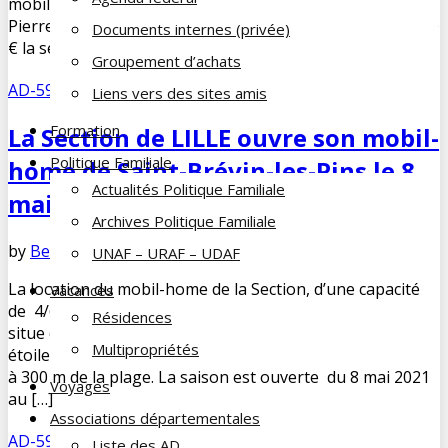
mobil-home 4/6 personnes Au camping SIBLU 4* des
Pierres couchées, à SAINT BREVIN LES PINS De 250 à 500
Documents internes (privée)
€ la semaine Animaux acceptés (hors chiens […]
Groupement d’achats
AD-59
Liens vers des sites amis
Formation
La Section de LILLE ouvre son mobil-
Politique Familiale
home de Saint-Brévin-les-Pins le 8
Actualités Politique Familiale
mai 2021
Archives Politique Familiale
by
Bernard SOORBEEK
mai 2, 2021
No Comments
UNAF – URAF – UDAF
La location du mobil-home de la Section, d’une capacité
Vacances
de 4/6 personnes, se fait à la semaine. Le mobil-home se
Résidences
situe dans le camping SIBLU des Pierres Couchées, en 4
Multipropriétés
étoiles, à SAINT BREVIN LES PINS (44 – Loire Atlantique),
à 300 m de la plage. La saison est ouverte du 8 mai 2021
Voyages
au […]
Associations départementales
AD-59
,
Vacances
Liste des AD