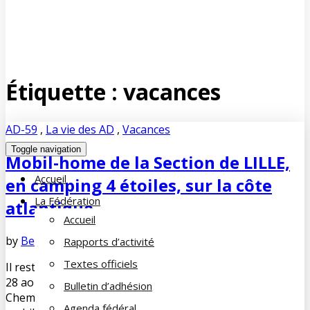
Étiquette :
vacances
AD-59
,
La vie des AD
,
Vacances
Toggle navigation
Mobil-home de la Section de LILLE,
Accueil
en camping 4 étoiles, sur la côte
La Fédération
atlantique
Accueil
by
Bernard SOORBEEK
juillet 12, 2021
No Comments
Rapports d’activité
Textes officiels
Il reste des semaines de location disponibles à partir du
28 août 2021 pour tout adhérent de la Famille du
Bulletin d’adhésion
Cheminot, de toutes les AD Réservez votre séjour en
Agenda fédéral