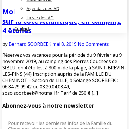
Agendas des AD
Mobil-home de la Section de LILLE,
La vie des AD
sur la côte Atlantique, en camping
Contact
4 étoiles
by
Bernard SOORBEEK
mai 8, 2019
No Comments
Réservez vos vacances pour la période du 9 février au 9
novembre 2019, au camping des Pierres Couchées de
SIBLU, en 4 étoiles, à 300 m de la plage, à SAINT-BREVIN-
LES-PINS (44) Inscription auprès de la FAMILLE DU
CHEMINOT – Section de LILLE, à Solange SOORBEEK :
06.84.79.99.42 ou 03.20.04.08.49,
soso.soorbeek@hotmail.fr Tarif de 250 € […]
Abonnez-vous à notre newsletter
Pour recevoir les dernières infos de la Famille du