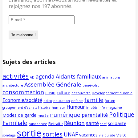
Cheminot, abonnez-vous à notre newsletter et
rejoignez nos 197 abonnés.
Sujets des articles
activités
agenda
Aidants familiaux
AD
animations
Assemblée Générale
architecture
bénévolat
consommation
culture
COVID
découverte
Développement durable
famille
Economie/société
edito
education
enfants
forum
Humour
groupement d'achats
histoire
humeur
impôts
info
magazine
Politique
numérique
parentalité
Modes de garde
musée
Familiale
Réunion
santé
solidarité
Retraite
randonnée
sncf
sortie
sorties
UNAF
vacances
visite
sondage
vie du site