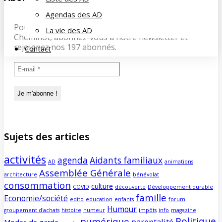
Agendas des AD
Pour recevoir les dernières infos de la Famille du
La vie des AD
Cheminot, abonnez-vous à notre newsletter et
rejoignez nos 197 abonnés.
Contact
Sujets des articles
activités
agenda
Aidants familiaux
AD
animations
Assemblée Générale
architecture
bénévolat
consommation
culture
COVID
découverte
Développement durable
famille
Economie/société
edito
education
enfants
forum
Humour
groupement d'achats
histoire
humeur
impôts
info
magazine
Politique
numérique
parentalité