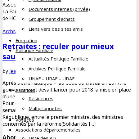
Associations Départementales 54 et 57 a tenu le stand de
Documents internes (privée)
La Famille du Cheminot à l’Espace Culturel Pablo PICASSO
de HOMECOURT dans le cadre du Forum « Bien […]
Groupement d’achats
Liens vers des sites amis
Archives PF
Formation
Retraites : reculer pour mieux
Politique Familiale
sauter ?
Actualités Politique Familiale
Archives Politique Familiale
by
Jean-François COUE
décembre 1, 2017
No Comments
UNAF – URAF – UDAF
Après s’être« attaqué » au Code du travail en 2017, le
gouvernement devait lancer pour 2018 la mise en place
Vacances
d’une loi-cadre d’unification des systèmes de retraite.
Résidences
Pour ce faire, une réunion de « calage » a été conduite la
Multipropriétés
semaine dernière (24/11) par le président de la
République, entre le premier ministre, des ministres
Voyages
concernés par la réforme(Solidarités […]
Associations départementales
Abonnez-vous à notre newsletter
Liste des AD