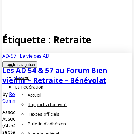
Étiquette :
Retraite
AD-57
,
La vie des AD
Toggle navigation
Les AD 54 & 57 au Forum Bien
Accueil
vieillir – Retraite – Bénévolat
La Fédération
by
Robert HEMMERSTOFFER
novembre 7, 2019
No
Accueil
Comments
Rapports d’activité
Association Départementale de la Moselle (AD 57)
Textes officiels
Association Départementale de la Meurthe-et-Moselle
Bulletin d’adhésion
(AD54) FORUM Bien vieillir – Retraite – Bénévolat Le 23
septembre dernier Alain LAMORLETTE Président des
Agenda fédéral