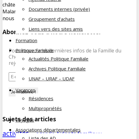
château Belle Epoque abrite le musée Automobile Henri
Documents internes (privée)
Malartre depuis 1960. Notre guide nous y attendais pour
nous […]
Groupement d’achats
Liens vers des sites amis
Abonnez-vous à notre newsletter
Formation
Politique Familiale
Pour recevoir les dernières infos de la Famille du
Cheminot, abonnez-vous à notre newsletter et
Actualités Politique Familiale
rejoignez nos 197 abonnés.
Archives Politique Familiale
UNAF – URAF – UDAF
Vacances
Résidences
Multipropriétés
Sujets des articles
Voyages
Associations départementales
activités
agenda
Aidants familiaux
AD
animations
Liste des AD