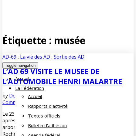
Étiquette :
musée
AD-69
,
La vie des AD
,
Sortie des AD
Toggle navigation
L’AD 69 VISITE LE MUSEE DE
Accueil
L’AUTOMOBILE HENRI MALARTRE
La Fédération
by
Dominique DUPUY-LORIN
mars 18, 2023
No
Accueil
Comments
Rapports d’activité
Le 23 février, nous étions 17 à nous retrouver dès 9h45,
Textes officiels
après quelques trajets difficiles en voiture, dans le parc
Bulletin d’adhésion
arboré de 3 hectares entourant le Château de
Rochetaillée-sur-Saône à 11 kms au nord de Lyon. Ce
Agenda fédéral