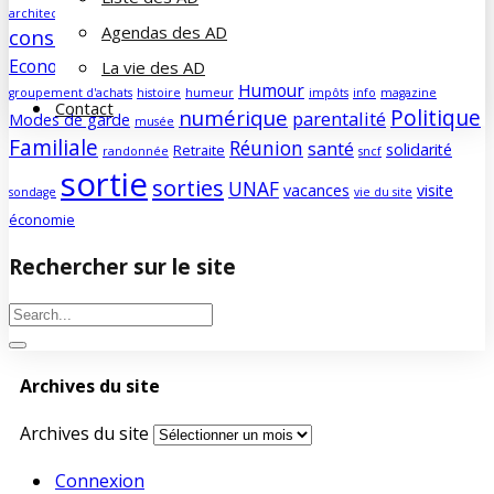
Assemblée Générale
architecture
bénévolat
Agendas des AD
consommation
culture
COVID
découverte
Développement durable
famille
Economie/société
La vie des AD
edito
education
enfants
forum
Humour
groupement d'achats
histoire
humeur
impôts
info
magazine
Contact
Politique
numérique
parentalité
Modes de garde
musée
Familiale
Réunion
santé
solidarité
Retraite
randonnée
sncf
sortie
sorties
UNAF
vacances
visite
sondage
vie du site
économie
Rechercher sur le site
Archives du site
Archives du site
Connexion