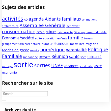
Sujets des articles
activités
agenda
Aidants familiaux
AD
animations
Assemblée Générale
architecture
bénévolat
consommation
culture
COVID
découverte
Développement durable
famille
Economie/société
edito
education
enfants
forum
Humour
groupement d'achats
histoire
humeur
impôts
info
magazine
Politique
numérique
parentalité
Modes de garde
musée
Familiale
Réunion
santé
solidarité
Retraite
randonnée
sncf
sortie
sorties
UNAF
vacances
visite
sondage
vie du site
économie
Rechercher sur le site
Archives du site