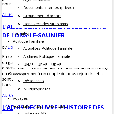
nous attend, lanterne à […]
Documents internes (privée)
AD-69
,
La vie des AD
Groupement d’achats
Liens vers des sites amis
L’AD69 CONTINUE SA DÉCOUVERTE
Formation
DE LONS-LE-SAUNIER
Politique Familiale
by
Dominique DUPUY-LORIN
mai 27, 2024
No Comments
Actualités Politique Familiale
Archives Politique Familiale
En ce jeudi 16 mai 2024, nous sommes 8 à nous retrouver
en gare de Lyon Part-Dieu pour prendre le train en
UNAF – URAF – UDAF
direction de Lons-le-Saunier. Un premier arrêt à Bourg-
en-Bresse permet à un couple de nous rejoindre et ce
Vacances
sont 5 autres adhérents qui nous attendent sur le quai à
Résidences
Lons. Après le traditionnel pot […]
Multipropriétés
AD-69
Voyages
L’AD 69 DECOUVRE L’HISTOIRE DES
Associations départementales
Liste des AD