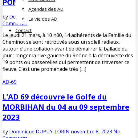
PONTS DE LYON LE LONG DU RHONE
Agendas des AD
by
Dominique DUPUY-LORIN
mars 24, 2024
No
La vie des AD
Comments
Contact
Le jeudi 21 mars, à 10 h00, 14 adhérents de la Famille du
Cheminot se sont retrouvés sous un soleil radieux,
autour d’une collation avant de démarrer la ballade du
jour : longer la rive gauche du Rhône à la découverte des
19 ponts ou passerelles qui permettent de traverser ce
fleuve. C’est une promenade très […]
AD-69
L’AD 69 découvre le Golfe du
MORBIHAN du 04 au 09 septembre
2023
by
Dominique DUPUY-LORIN
novembre 8, 2023
No