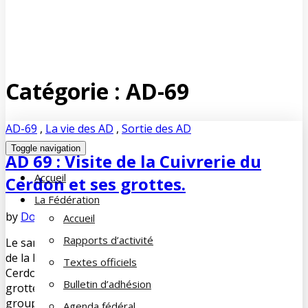
Catégorie :
AD-69
AD-69
,
La vie des AD
,
Sortie des AD
Toggle navigation
AD 69 : Visite de la Cuivrerie du
Accueil
Cerdon et ses grottes.
La Fédération
by
Dominique DUPUY-LORIN
juin 14, 2024
No Comments
Accueil
Rapports d’activité
Le samedi 8 juin 2024 la Famille du Cheminot du Rhône et
de la Métropole de Lyon nous a proposé une journée à
Textes officiels
Cerdon dans l’Ain pour y découvrir sa cuivrerie et ses
Bulletin d’adhésion
grottes. Après le traditionnel pot d’accueil, notre petit
groupe (15 personnes) rejoint le guide de la cuivrerie qui
Agenda fédéral