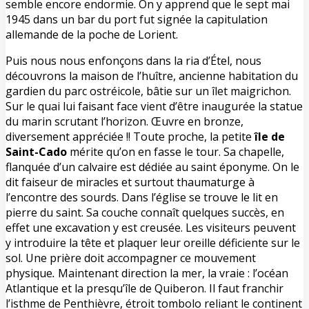
semble encore endormie. On y apprend que le sept mai
1945 dans un bar du port fut signée la capitulation
allemande de la poche de Lorient.
Puis nous nous enfonçons dans la ria d’Étel, nous
découvrons la maison de l’huître, ancienne habitation du
gardien du parc ostréicole, bâtie sur un îlet maigrichon.
Sur le quai lui faisant face vient d’être inaugurée la statue
du marin scrutant l’horizon. Œuvre en bronze,
diversement appréciée !! Toute proche, la petite
île de
Saint-Cado
mérite qu’on en fasse le tour. Sa chapelle,
flanquée d’un calvaire est dédiée au saint éponyme. On le
dit faiseur de miracles et surtout thaumaturge à
l’encontre des sourds. Dans l’église se trouve le lit en
pierre du saint. Sa couche connaît quelques succès, en
effet une excavation y est creusée. Les visiteurs peuvent
y introduire la tête et plaquer leur oreille déficiente sur le
sol. Une prière doit accompagner ce mouvement
physique
.
Maintenant direction la mer, la vraie : l’océan
Atlantique et la presqu’île de Quiberon. Il faut franchir
l’isthme de Penthièvre, étroit tombolo reliant le continent