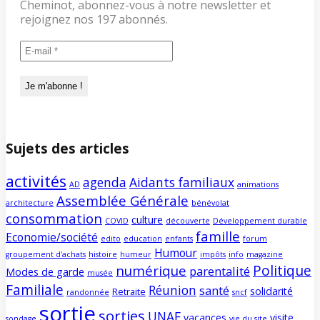
Cheminot, abonnez-vous à notre newsletter et
rejoignez nos 197 abonnés.
Sujets des articles
activités
agenda
Aidants familiaux
AD
animations
Assemblée Générale
architecture
bénévolat
consommation
culture
COVID
découverte
Développement durable
famille
Economie/société
edito
education
enfants
forum
Humour
groupement d'achats
histoire
humeur
impôts
info
magazine
Politique
numérique
parentalité
Modes de garde
musée
Familiale
Réunion
santé
solidarité
Retraite
randonnée
sncf
sortie
sorties
UNAF
vacances
visite
sondage
vie du site