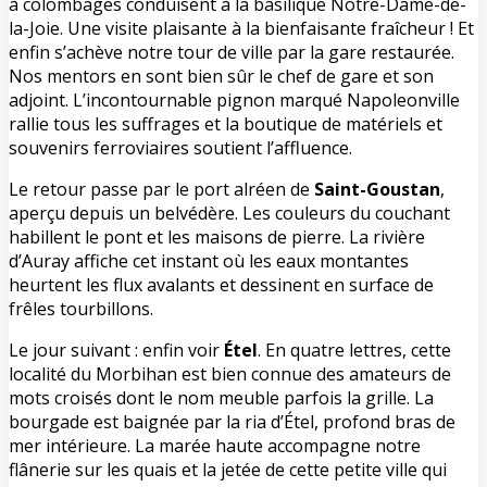
à colombages conduisent à la basilique Notre-Dame-de-
la-Joie. Une visite plaisante à la bienfaisante fraîcheur ! Et
enfin s’achève notre tour de ville par la gare restaurée.
Nos mentors en sont bien sûr le chef de gare et son
adjoint. L’incontournable pignon marqué Napoleonville
rallie tous les suffrages et la boutique de matériels et
souvenirs ferroviaires soutient l’affluence.
Le retour passe par le port alréen de
Saint-Goustan
,
aperçu depuis un belvédère. Les couleurs du couchant
habillent le pont et les maisons de pierre. La rivière
d’Auray affiche cet instant où les eaux montantes
heurtent les flux avalants et dessinent en surface de
frêles tourbillons.
Le jour suivant : enfin voir
Étel
. En quatre lettres, cette
localité du Morbihan est bien connue des amateurs de
mots croisés dont le nom meuble parfois la grille. La
bourgade est baignée par la ria d’Étel, profond bras de
mer intérieure. La marée haute accompagne notre
flânerie sur les quais et la jetée de cette petite ville qui