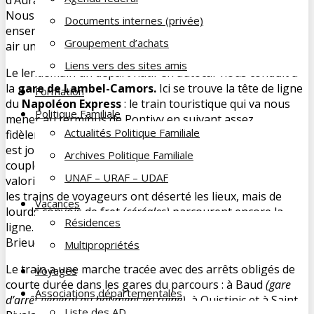
Nous résidons à l’hôtel du Golf Saint-Laurent. Un bel
Documents internes (privée)
ensemble perdu dans la nature où nous attend en plein
Groupement d’achats
air un sympathique apéritif de bienvenue.
Liens vers des sites amis
Le lendemain un départ hâtif en autocar nous conduit à
la
gare de Lambel-Camors.
Ici se trouve la tête de ligne
Formation
du
Napoléon Express
: le train touristique qui va nous
Politique Familiale
mener au terminus de Pontivy en suivant assez
Actualités Politique Familiale
fidèlement le cours du fleuve côtier le Blavet. Cette gare
est joliment entretenue car occupée par un sympathique
Archives Politique Familiale
couple d’anciens cheminots qui a cœur d’entretenir et
UNAF – URAF – UDAF
valoriser le patrimoine ferroviaire. Il y a longtemps que
les trains de voyageurs ont déserté les lieux, mais de
Vacances
lourds convois de fret
(céréales)
parcourent encore la
Résidences
ligne. Celle-ci au temps de sa splendeur reliait Saint-
Brieuc à Auray.
Multipropriétés
Le train a une marche tracée avec des arrêts obligés de
Voyages
courte durée dans les gares du parcours : à Baud
(gare
Associations départementales
d’arrêt général au bâtiment en ruine)
, à Quistinic et à Saint-
Liste des AD