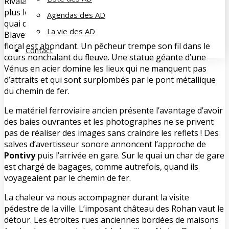
Rivalain. À
Saint-Nicolas-des-Eaux
, le stationnement est
plus long. Le bâtiment « voyageurs » a été démoli. Du
Agendas des AD
quai de la gare, une sente en pente conduit au quai du
La vie des AD
Blavet. Une écluse en barre son cours. L’environnement
floral est abondant. Un pêcheur trempe son fil dans le
Contact
cours nonchalant du fleuve. Une statue géante d’une
Vénus en acier domine les lieux qui ne manquent pas
d’attraits et qui sont surplombés par le pont métallique
du chemin de fer.
Le matériel ferroviaire ancien présente l’avantage d’avoir
des baies ouvrantes et les photographes ne se privent
pas de réaliser des images sans craindre les reflets ! Des
salves d’avertisseur sonore annoncent l’approche de
Pontivy
puis l’arrivée en gare. Sur le quai un char de gare
est chargé de bagages, comme autrefois, quand ils
voyageaient par le chemin de fer.
La chaleur va nous accompagner durant la visite
pédestre de la ville. L’imposant château des Rohan vaut le
détour. Les étroites rues anciennes bordées de maisons