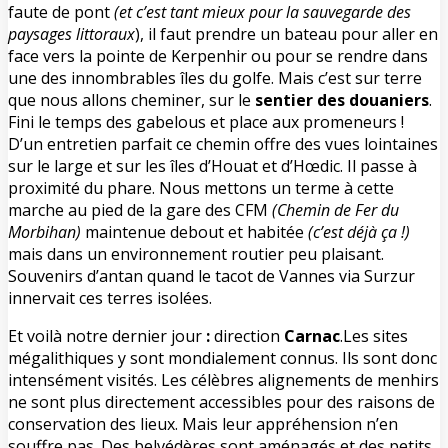
faute de pont
(et c’est tant mieux pour la sauvegarde des
paysages littoraux
), il faut prendre un bateau pour aller en
face vers la pointe de Kerpenhir ou pour se rendre dans
une des innombrables îles du golfe. Mais c’est sur terre
que nous allons cheminer, sur le
sentier des douaniers
.
Fini le temps des gabelous et place aux promeneurs !
D’un entretien parfait ce chemin offre des vues lointaines
sur le large et sur les îles d’Houat et d’Hœdic. Il passe à
proximité du phare. Nous mettons un terme à cette
marche au pied de la gare des CFM
(Chemin de Fer du
Morbihan)
maintenue debout et habitée
(c’est déjà ça !)
mais dans un environnement routier peu plaisant.
Souvenirs d’antan quand le tacot de Vannes via Surzur
innervait ces terres isolées.
Et voilà notre dernier jour
:
direction
Carnac
.Les sites
mégalithiques y sont mondialement connus. Ils sont donc
intensément visités. Les célèbres alignements de menhirs
ne sont plus directement accessibles pour des raisons de
conservation des lieux. Mais leur appréhension n’en
souffre pas. Des belvédères sont aménagés et des petits