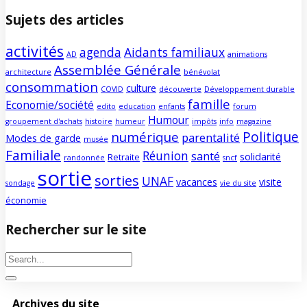
Sujets des articles
activités
agenda
Aidants familiaux
AD
animations
Assemblée Générale
architecture
bénévolat
consommation
culture
COVID
découverte
Développement durable
famille
Economie/société
edito
education
enfants
forum
Humour
groupement d'achats
histoire
humeur
impôts
info
magazine
Politique
numérique
parentalité
Modes de garde
musée
Familiale
Réunion
santé
solidarité
Retraite
randonnée
sncf
sortie
sorties
UNAF
vacances
visite
sondage
vie du site
économie
Rechercher sur le site
Archives du site