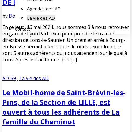
DE LONS-LE-SAUNIER
Agendas des AD
by
Dominique DUPUY-LORIN
mai 27, 2024
No Comments
La vie des AD
En ce jeudi 16 mai 2024, nous sommes 8 à nous retrouver
Contact
en gare de Lyon Part-Dieu pour prendre le train en
direction de Lons-le-Saunier. Un premier arrêt à Bourg-
en-Bresse permet à un couple de nous rejoindre et ce
sont 5 autres adhérents qui nous attendent sur le quai à
Lons. Après le traditionnel pot […]
AD-59
,
La vie des AD
Le Mobil-home de Saint-Brévin-les-
Pins, de la Section de LILLE, est
ouvert à tous les adhérents de La
famille du Cheminot