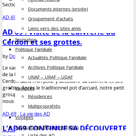
Section de LILLE de 2024, qui […]
Documents internes (privée)
AD-69
,
La vie des AD
,
Sortie des AD
Groupement d’achats
Liens vers des sites amis
AD 69 : Visite de la Cuivrerie du
Formation
Cerdon et ses grottes.
Politique Familiale
by
Dominique DUPUY-LORIN
juin 14, 2024
No Comments
Actualités Politique Familiale
Archives Politique Familiale
Le samedi 8 juin 2024 la Famille du Cheminot du Rhône et
de la Métropole de Lyon nous a proposé une journée à
UNAF – URAF – UDAF
Cerdon dans l’Ain pour y découvrir sa cuivrerie et ses
grottes. Après le traditionnel pot d’accueil, notre petit
Vacances
groupe (15 personnes) rejoint le guide de la cuivrerie qui
Résidences
nous attend, lanterne à […]
Multipropriétés
AD-69
,
La vie des AD
Voyages
L’AD69 CONTINUE SA DÉCOUVERTE
Associations départementales
Liste des AD