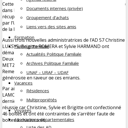
ère
Cette année et pour la 1
fois l’AD 57 s’est aussi investie
Documents internes (privée)
dans l’opération « A vous de jouer » qui consiste à
récupérer des jouets pour les enfants des familles suivies
Groupement d’achats
par l’UDAF de la Moselle sur l’ensemble du département
Liens vers des sites amis
de la Moselle.
Formation
Aussi trois nouvelles administratrices de l’AD 57 Christine
LUKSYS, Brigitte ROMERA et Sylvie HARMAND ont
Politique Familiale
démarché les grandes surfaces de la périphérie messine.
Actualités Politique Familiale
Deux grandes surfaces, La Grande Récré et Auchan
Archives Politique Familiale
METZ-PLANTIÈRES ont répondu favorablement.
Remerciements à ces deux enseignes pour leur
UNAF – URAF – UDAF
générosité en faveur de ces enfants.
Vacances
Par ailleurs pour l’opération boîtes cadeaux de noël Alain
Résidences
LAMORLETTE Président de l’AD 57 s’était engagé l’année
Multipropriétés
dernière à faire mieux que les 18 boîtes livrées. Mission
réussie car Christine, Sylvie et Brigitte ont confectionné
Voyages
46 boîtes et ont été contraintes de s’arrêter faute de
Associations départementales
boîtes à chaussures…
Liste des AD