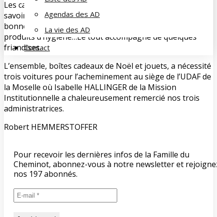
Les cadeaux étaient aussi plus variés cette année, à
Agendas des AD
savoir : 1 rasoir électrique, des rasoirs mécaniques,
bonnets, pulls, gilet, écharpes, 1 survêtement, des gants,
La vie des AD
produits d’hygiène…Le tout accompagné de quelques
friandises.
Contact
L’ensemble, boîtes cadeaux de Noël et jouets, a nécessité
trois voitures pour l’acheminement au siège de l’UDAF de
la Moselle où Isabelle HALLINGER de la Mission
Institutionnelle a chaleureusement remercié nos trois
administratrices.
Robert HEMMERSTOFFER
Pour recevoir les dernières infos de la Famille du
Cheminot, abonnez-vous à notre newsletter et rejoigne
nos 197 abonnés.