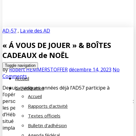
AD-57
,
La vie des AD
« Á VOUS DE JOUER » & BOÎTES
CADEAUX de NOËL
Toggle navigation
by
Robert HEMMERSTOFFER
décembre 14, 2023
No
Comments
Accueil
Depuis quelques années déjà l’AD57 participe à
La Fédération
l’opération « Boîtes cadeaux de Noël » destinée aux
Accueil
personnes suivies par l’UDAF de la Moselle et notamment
Rapports d’activité
les personnes hébergées en CHRS/ Centre
d’Hébergement et de Réinsertion Sociale. Le CHRS CAZAL
Textes officiels
situé à SARREGUEMINES et le CHRS Emmanuel BRESSON
Bulletin d’adhésion
implanté à BETTING.
Agenda fédéral