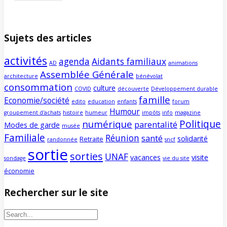
Sujets des articles
activités
agenda
Aidants familiaux
AD
animations
Assemblée Générale
architecture
bénévolat
consommation
culture
COVID
découverte
Développement durable
famille
Economie/société
edito
education
enfants
forum
Humour
groupement d'achats
histoire
humeur
impôts
info
magazine
Politique
numérique
parentalité
Modes de garde
musée
Familiale
Réunion
santé
solidarité
Retraite
randonnée
sncf
sortie
sorties
UNAF
vacances
visite
sondage
vie du site
économie
Rechercher sur le site