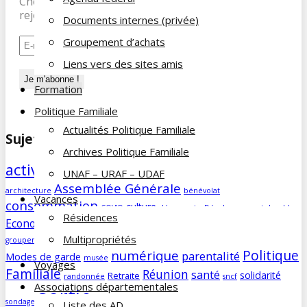
Cheminot, abonnez-vous à notre newsletter et
rejoignez nos 197 abonnés.
Documents internes (privée)
Groupement d’achats
Liens vers des sites amis
Formation
Politique Familiale
Actualités Politique Familiale
Sujets des articles
Archives Politique Familiale
activités
agenda
Aidants familiaux
UNAF – URAF – UDAF
AD
animations
Assemblée Générale
architecture
bénévolat
Vacances
consommation
culture
COVID
découverte
Développement durable
Résidences
famille
Economie/société
edito
education
enfants
forum
Humour
Multipropriétés
groupement d'achats
histoire
humeur
impôts
info
magazine
Politique
numérique
parentalité
Modes de garde
musée
Voyages
Familiale
Réunion
santé
solidarité
Retraite
randonnée
sncf
Associations départementales
sortie
sorties
UNAF
vacances
visite
sondage
vie du site
Liste des AD