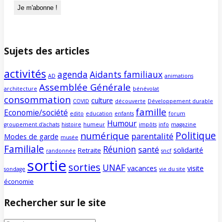
Sujets des articles
activités
agenda
Aidants familiaux
AD
animations
Assemblée Générale
architecture
bénévolat
consommation
culture
COVID
découverte
Développement durable
famille
Economie/société
edito
education
enfants
forum
Humour
groupement d'achats
histoire
humeur
impôts
info
magazine
Politique
numérique
parentalité
Modes de garde
musée
Familiale
Réunion
santé
solidarité
Retraite
randonnée
sncf
sortie
sorties
UNAF
vacances
visite
sondage
vie du site
économie
Rechercher sur le site