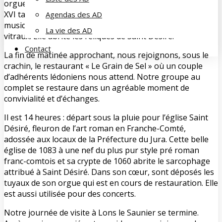
orgues de Callinet de 1845, les stalles de 1828 style Louis
XVI tardif aux sculptures charmantes d’instruments de
Agendas des AD
musique alternant avec des personnages et de superbe
La vie des AD
vitraux. Elle abrite les reliques de Saint Désiré.
Contact
La fin de matinée approchant, nous rejoignons, sous le
crachin, le restaurant « Le Grain de Sel » où un couple
d’adhérents lédoniens nous attend. Notre groupe au
complet se restaure dans un agréable moment de
convivialité et d’échanges.
Il est 14 heures : départ sous la pluie pour l’église Saint
Désiré, fleuron de l’art roman en Franche-Comté,
adossée aux locaux de la Préfecture du Jura. Cette belle
église de 1083 à une nef du plus pur style pré roman
franc-comtois et sa crypte de 1060 abrite le sarcophage
attribué à Saint Désiré. Dans son cœur, sont déposés les
tuyaux de son orgue qui est en cours de restauration. Elle
est aussi utilisée pour des concerts.
Notre journée de visite à Lons le Saunier se termine.