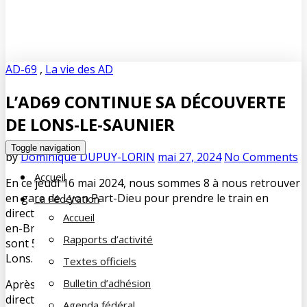
AD-69
,
La vie des AD
L’AD69 CONTINUE SA DÉCOUVERTE
DE LONS-LE-SAUNIER
Toggle navigation
by
Dominique DUPUY-LORIN
mai 27, 2024
No Comments
Accueil
En ce jeudi 16 mai 2024, nous sommes 8 à nous retrouver
en gare de Lyon Part-Dieu pour prendre le train en
La Fédération
direction de Lons-le-Saunier. Un premier arrêt à Bourg-
Accueil
en-Bresse permet à un couple de nous rejoindre et ce
Rapports d’activité
sont 5 autres adhérents qui nous attendent sur le quai à
Lons.
Textes officiels
Bulletin d’adhésion
Après le traditionnel pot d’accueil, nous prenons la
direction de l’Office du Tourisme pour y retrouver
Agenda fédéral