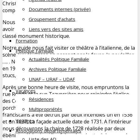
Christelle, notre guide de l’an passé qui nous a prévu ce
Documents internes (privée)
complément de visite.
Groupement d’achats
Nous débutons notre visite par le théâtre qui, après
avoir subi trois incendies, a été restauré en 1997 et est
Liens vers des sites amis
classé monument historique.
Formation
Notre guide nous fait visiter ce théâtre à l’italienne, de la
Politique Familiale
scène aux coulisses en passant par le foyer, le poulailler
Actualités Politique Familiale
….. . Nous découvrons un très beau théâtre, reconstruit
en 1903, restauré dans ses velours et ses ors d’origine :
Archives Politique Familiale
stucs, peintures et trompes l’œil se dévoilent.
UNAF – URAF – UDAF
Après une bonne heure de visite, nous empruntons la
Vacances
rue Ronde et la rue Traversière pour rejoindre l’église
Résidences
des Cordeliers au fond d’une petite cour fermée par un
porche du XVème siècle. Cet édifice fondé en 1250 par les
Multipropriétés
franciscains a été détruit par deux incendies un en 1536
Voyages
et un 1637. La façade actuelle date de 1731. A l’intérieur
nous découvrons la chaire de 1728 réalisée par deux
Associations départementales
ébénistes lédoniens (les frères Lambertoz), les grandes
Liste des AD