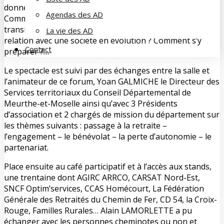
donner à sa vie ? Mais aussi très concrètement :
Agendas des AD
Comment occuper son temps libre ? Comment cette
transition s’inscrit-elle dans la continuité d’une vie, en
La vie des AD
relation avec une société en évolution ? Comment s’y
Contact
préparer ?…
Le spectacle est suivi par des échanges entre la salle et
l’animateur de ce forum, Yoan GALMICHE le Directeur des
Services territoriaux du Conseil Départemental de
Meurthe-et-Moselle ainsi qu’avec 3 Présidents
d’association et 2 chargés de mission du département sur
les thèmes suivants : passage à la retraite –
l’engagement – le bénévolat – la perte d’autonomie – le
partenariat.
Place ensuite au café participatif et à l’accès aux stands,
une trentaine dont AGIRC ARRCO, CARSAT Nord-Est,
SNCF Optim’services, CCAS Homécourt, La Fédération
Générale des Retraités du Chemin de Fer, CD 54, la Croix-
Rouge, Familles Rurales… Alain LAMORLETTE a pu
échanger avec les personnes cheminotes ou non et