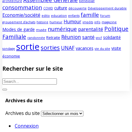
architecture
bénévolat
consommation
culture
COVID
découverte
Développement durable
famille
Economie/société
edito
education
enfants
forum
Humour
groupement d'achats
histoire
humeur
impôts
info
magazine
Politique
numérique
parentalité
Modes de garde
musée
Familiale
Réunion
santé
solidarité
Retraite
randonnée
sncf
sortie
sorties
UNAF
vacances
visite
sondage
vie du site
économie
Rechercher sur le site
Archives du site
Archives du site
Connexion