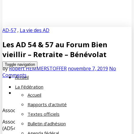
AD-57
,
La vie des AD
Les AD 54 & 57 au Forum Bien
vieillir – Retraite – Bénévolat
Toggle navigation
by
Robert HEMMERSTOFFER
novembre 7, 2019
No
Comments
Accueil
La Fédération
Accueil
Rapports d’activité
Association Départementale de la Moselle (AD 57)
Textes officiels
Association Départementale de la Meurthe-et-Moselle
Bulletin d’adhésion
(AD54)
Agenda fédéral