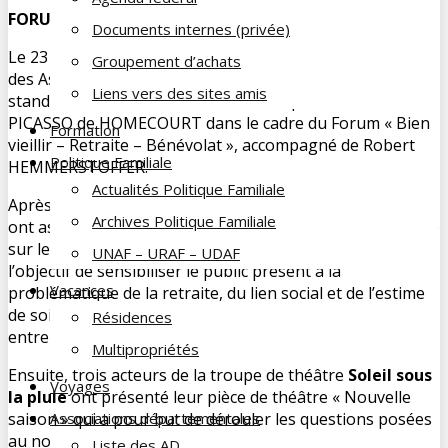
FORUM Bien vieillir – Retraite – Bénévolat
Documents internes (privée)
Le 23 septembre dernier Alain LAMORLETTE Président
Groupement d’achats
des Associations Départementales 54 et 57 a tenu le
Liens vers des sites amis
stand de La Famille du Cheminot à l’Espace Culturel Pablo
PICASSO de HOMECOURT dans le cadre du Forum « Bien
Formation
vieillir – Retraite – Bénévolat », accompagné de Robert
Politique Familiale
HEMMERSTOFFER.
Actualités Politique Familiale
Après l’inauguration de ce forum 180 personnes environ
Archives Politique Familiale
ont assisté à l’intervention de Johan FREICHEL sociologue
sur le thème « Un retraité, un animal bizarre ? » avec
UNAF – URAF – UDAF
l’objectif de sensibiliser le public présent à la
Vacances
problématique de la retraite, du lien social et de l’estime
de soi. Cible atteinte puisque les échanges ont été riches
Résidences
entre le sociologue et les retraités présents.
Multipropriétés
Ensuite, trois acteurs de la troupe de théâtre
Soleil sous
Voyages
la pluie
ont présenté leur pièce de théâtre « Nouvelle
saison » qui a pour but de dérouler les questions posées
Associations départementales
au nouveau retraité : Qui être désormais ? Quel sens
Liste des AD