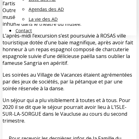
l’artiste lui-même comme une œuvre d’art à part entière.
Agendas des AD
Outre ses œuvres, Salvador DALI a voulu inclure dans le
musée des œuvres d’autres artistes et à sa mort, il fut
La vie des AD
inhumé dans le théâtre du musée.
Contact
L’après-midi l’excursion s’est poursuivie à ROSAS ville
touristique dotée d’une baie magnifique, après avoir fait
honneur à un repas espagnol composé de charcuterie
espagnole suivie d’une délicieuse paëlla sans oublier la
fameuse Sangria en apéritif.
Les soirées au Village de Vacances étaient agrémentées
par des jeux de sociétés, par la pétanque et par une
soirée réservée à la danse.
Un séjour qui a plu visiblement à toutes et à tous. Pour
2020 il se dit que le séjour pourrait avoir lieu à L’ISLE-
SUR-LA-SORGUE dans le Vaucluse au cours du second
trimestre.
Pour recevoir les dernières infos de la Famille du