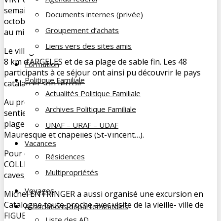
semaine à PORT-VENDRES du 29 septembre au 06
Documents internes (privée)
octobre derniers, au Village de vacances du CC GPF situé
Groupement d’achats
au milieu du port et de son animation.
Liens vers des sites amis
Le village de vacances est situé à 3 km de COLLIOURE et à
8 km d’ARGELES et de sa plage de sable fin. Les 48
Formation
participants à ce séjour ont ainsi pu découvrir le pays
Politique Familiale
catalan et son terroir.
Actualités Politique Familiale
Au programme une sortie pédestre pour certains sur le
Archives Politique Familiale
sentier du littoral à la découverte des criques, baies,
plages, des forts (Le Miradou…), des châteaux de la
UNAF – URAF – UDAF
Mauresque et chapelles (St-Vincent…).
Vacances
Pour d’autres la découverte des villes avoisinantes de
Résidences
COLLIOURE et du château Royal, de BANYULS et ses
Multipropriétés
caves, et de PERPIGNAN.
Voyages
Michel ENTRINGER a aussi organisé une excursion en
Catalogne toute proche avec visite de la vieille- ville de
Associations départementales
FIGUERAS le matin et du Théâtre-Musée DALI conçu par
Liste des AD