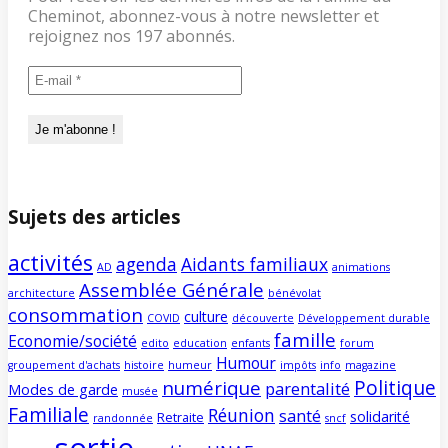
Cheminot, abonnez-vous à notre newsletter et
rejoignez nos 197 abonnés.
Sujets des articles
activités
agenda
Aidants familiaux
AD
animations
Assemblée Générale
architecture
bénévolat
consommation
culture
COVID
découverte
Développement durable
famille
Economie/société
edito
education
enfants
forum
Humour
groupement d'achats
histoire
humeur
impôts
info
magazine
Politique
numérique
parentalité
Modes de garde
musée
Familiale
Réunion
santé
solidarité
Retraite
randonnée
sncf
sortie