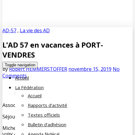
AD-57
,
La vie des AD
L’AD 57 en vacances à PORT-
VENDRES
Toggle navigation
by
Robert HEMMERSTOFFER
novembre 15, 2019
No
Comments
Accueil
La Fédération
Une partie des vacanciers de l’AD 57
Accueil
Association Départementale de la Moselle (AD 57)
Rapports d’activité
Textes officiels
Séjour à PORT-VENDRES
Bulletin d’adhésion
Michel ENTRINGER Vice-Président de l’AD 57 et Christian
Agenda fédéral
VIRY ont organisé pour leurs adhérents un séjour d’une