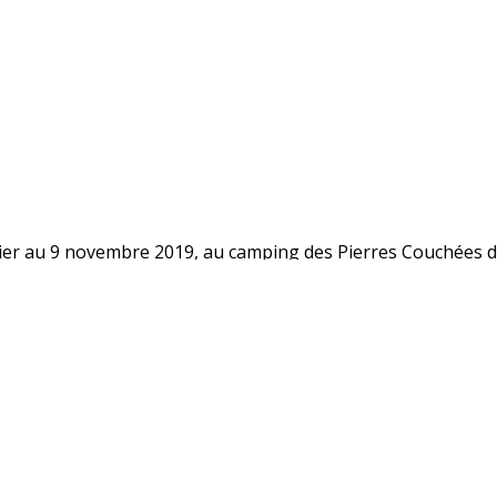
partir du 28 août 2021 pour tout adhérent de la Famille du C
4* des Pierres couchées, à SAINT BREVIN LES PINS De 250 
LLE, sur la côte Atlantique, en campin
s
ier au 9 novembre 2019, au camping des Pierres Couchées de 
de la FAMILLE DU CHEMINOT – Section de LILLE, à Solange S
lle du Cheminot, abonnez-vous à notre newsletter et rejoign