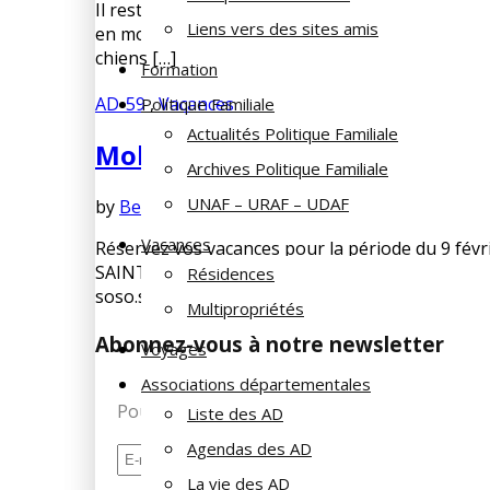
Il reste des semaines de location disponibles à 
Liens vers des sites amis
en mobil-home 4/6 personnes Au camping SIBLU 
chiens […]
Formation
AD-59
,
Vacances
Politique Familiale
Actualités Politique Familiale
Mobil-home de la Section de LI
Archives Politique Familiale
UNAF – URAF – UDAF
by
Bernard SOORBEEK
mai 8, 2019
No Comment
Vacances
Réservez vos vacances pour la période du 9 févr
SAINT-BREVIN-LES-PINS (44) Inscription auprès 
Résidences
soso.soorbeek@hotmail.fr Tarif de 250 € […]
Multipropriétés
Abonnez-vous à notre newsletter
Voyages
Associations départementales
Pour recevoir les dernières infos de la Fami
Liste des AD
Agendas des AD
La vie des AD