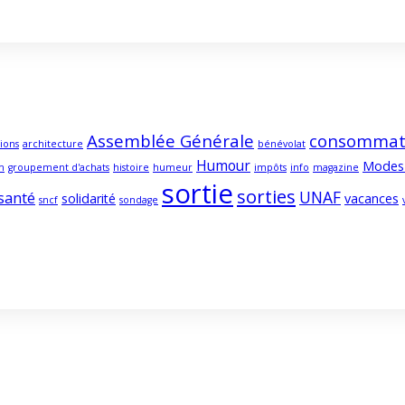
Assemblée Générale
consommat
ions
architecture
bénévolat
Humour
Modes
m
groupement d'achats
histoire
humeur
impôts
info
magazine
sortie
sorties
UNAF
santé
solidarité
vacances
sncf
sondage