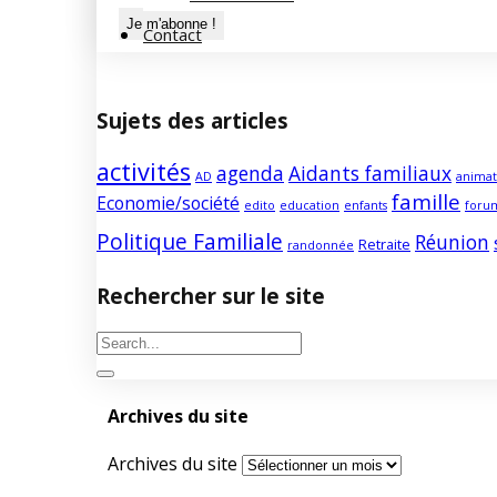
Contact
Sujets des articles
activités
agenda
Aidants familiaux
AD
animat
famille
Economie/société
edito
education
enfants
foru
Politique Familiale
Réunion
Retraite
randonnée
Rechercher sur le site
Archives du site
Archives du site