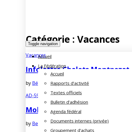
Catégorie :
Vacances
Toggle navigation
Vacances
Accueil
La Fédération
Infolettre Chalets Montpezat
Accueil
by
Béatrice
décembre 12, 2024
No Comments
Rapports d’activité
Textes officiels
AD-59
,
La vie des AD
,
Vacances
Bulletin d’adhésion
Mobil-home de la Section de LI
Agenda fédéral
Documents internes (privée)
by
Bernard SOORBEEK
juillet 12, 2021
No Comm
Groupement d’achats