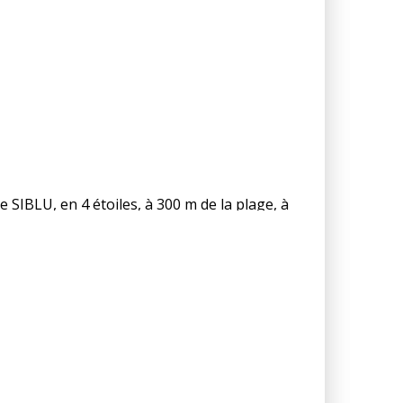
heminot, de toutes les AD Réservez votre séjour
à 500 € la semaine Animaux acceptés (hors
g 4 étoiles
SIBLU, en 4 étoiles, à 300 m de la plage, à
OORBEEK : 06.84.79.99.42 ou 03.20.04.08.49,
ez nos 197 abonnés.