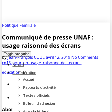
Politique Familiale
Communiqué de presse UNAF :
usage raisonné des écrans
Toggle navigation
by
Jean-François COUE
avril 12, 2019
No Comments
cp13-pour-un-usage_raisonne-des-ecrans
Accueil
education
La Fédération
Accueil
Previous
Le Parlement européen a adopté un
Rapports d’activité
congé parental mieux rémunéré
7 ans ago
Textes officiels
Next
AG de la Section de LILLE
7 ans ago
Bulletin d’adhésion
Abonnez-vous à notre newsletter
Agenda fédéral