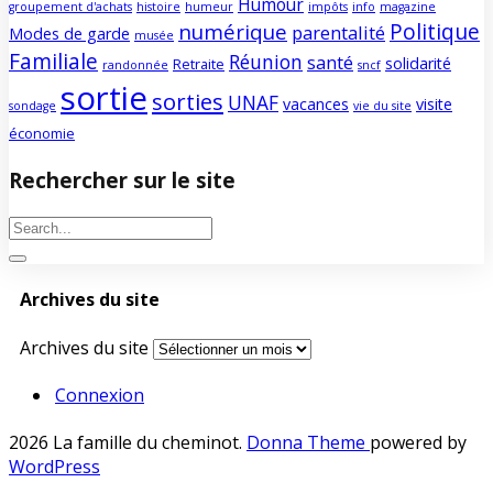
Humour
groupement d'achats
histoire
humeur
impôts
info
magazine
Politique
numérique
parentalité
Modes de garde
musée
Familiale
Réunion
santé
solidarité
Retraite
randonnée
sncf
sortie
sorties
UNAF
vacances
visite
sondage
vie du site
économie
Rechercher sur le site
Archives du site
Archives du site
Connexion
2026 La famille du cheminot
.
Donna Theme
powered by
WordPress