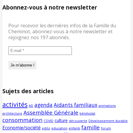
Abonnez-vous à notre newsletter
Pour recevoir les dernières infos de la Famille du
Cheminot, abonnez-vous à notre newsletter et
rejoignez nos 197 abonnés.
Sujets des articles
activités
agenda
Aidants familiaux
AD
animations
Assemblée Générale
architecture
bénévolat
consommation
culture
COVID
découverte
Développement durable
famille
Economie/société
edito
education
enfants
forum