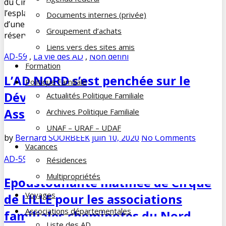
du Cirque, organisée le 26 novembre 2022, sur
l’esplanade de LILLE, par l’Udaf du Nord. Le chapiteau
Documents internes (privée)
d’une contenance de 2000 places était exclusivement
Groupement d’achats
réservé à l’UDAF, pour cette matinée […]
Liens vers des sites amis
AD-59
,
La vie des AD
,
Non défini
Formation
L’AD NORD s’est penchée sur le
Politique Familiale
Développement de sa Vie
Actualités Politique Familiale
Associative, et revisite ses objectifs
Archives Politique Familiale
UNAF – URAF – UDAF
by
Bernard SOORBEEK
juin 10, 2020
No Comments
Vacances
AD-59
,
La vie des AD
,
Non défini
Résidences
Multipropriétés
Epoustouflante matinée de Cirque
Voyages
de LILLE pour les associations
Associations départementales
familiales cheminotes du Nord
Liste des AD