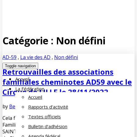
Catégorie :
Non défini
AD-59
,
La vie des AD
,
Non défini
Toggle navigation
Retrouvailles des associations
Accueil
familiales cheminotes AD59 avec le
La Fédération
Cirque de LILLE le 28/11/2022
Accueil
by
Bernard SOORBEEK
janvier 6, 2023
No Comments
Rapports d’activité
Textes officiels
Cela fait 3 ans qu’elles l’attendaient, les Associations
Familiales Cheminotes d’HELLEMMES, de LILLE et de
Bulletin d’adhésion
SAINT POL SUR MER étaient présentes à la Fête lilloise
Agenda fédéral