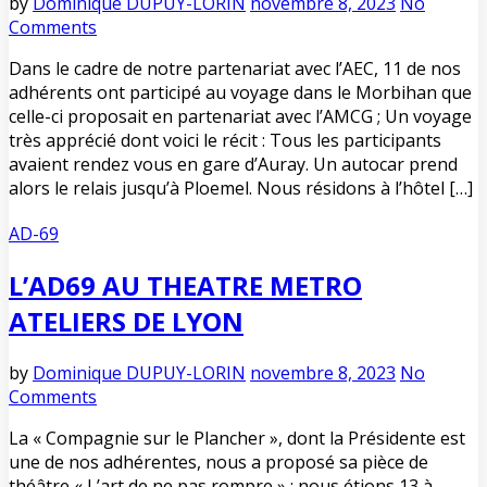
by
Dominique DUPUY-LORIN
novembre 8, 2023
No
Comments
Dans le cadre de notre partenariat avec l’AEC, 11 de nos
adhérents ont participé au voyage dans le Morbihan que
celle-ci proposait en partenariat avec l’AMCG ; Un voyage
très apprécié dont voici le récit : Tous les participants
avaient rendez vous en gare d’Auray. Un autocar prend
alors le relais jusqu’à Ploemel. Nous résidons à l’hôtel […]
AD-69
L’AD69 AU THEATRE METRO
ATELIERS DE LYON
by
Dominique DUPUY-LORIN
novembre 8, 2023
No
Comments
La « Compagnie sur le Plancher », dont la Présidente est
une de nos adhérentes, nous a proposé sa pièce de
théâtre « L’art de ne pas rompre » : nous étions 13 à