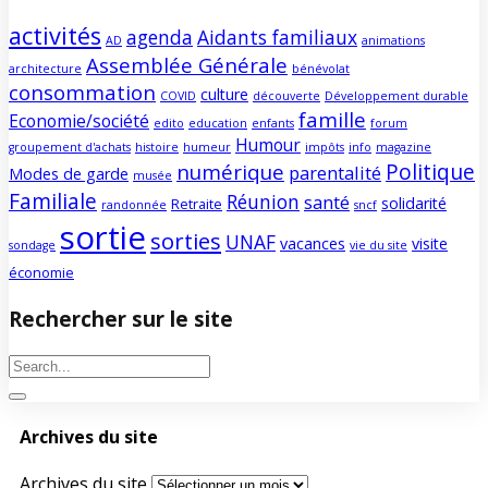
activités
agenda
Aidants familiaux
AD
animations
Assemblée Générale
architecture
bénévolat
consommation
culture
COVID
découverte
Développement durable
famille
Economie/société
edito
education
enfants
forum
Humour
groupement d'achats
histoire
humeur
impôts
info
magazine
Politique
numérique
parentalité
Modes de garde
musée
Familiale
Réunion
santé
solidarité
Retraite
randonnée
sncf
sortie
sorties
UNAF
vacances
visite
sondage
vie du site
économie
Rechercher sur le site
Archives du site
Archives du site