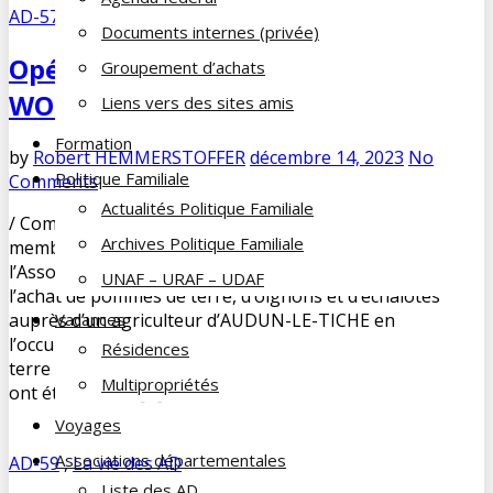
AD-57
,
La vie des AD
Documents internes (privée)
Opération tubercules au Triage de
Groupement d’achats
WOIPPY
Liens vers des sites amis
Formation
by
Robert HEMMERSTOFFER
décembre 14, 2023
No
Politique Familiale
Comments
Actualités Politique Familiale
/ Comme chaque année Carmen et Denis MAHLER,
Archives Politique Familiale
membres du GAF/ Groupement d’Achat Familial de
l’Association Départementale de la Moselle ont procédé à
UNAF – URAF – UDAF
l’achat de pommes de terre, d’oignons et d’échalotes
auprès d’un agriculteur d’AUDUN-LE-TICHE en
Vacances
l’occurrence la Ferme HIRPS.Cinq variétés de pommes de
Résidences
terre (charlotte, Bernadette, Désiré, Monalisa et Ukama)
Multipropriétés
ont été mises à […]
Voyages
Associations départementales
AD-59
,
La vie des AD
Liste des AD