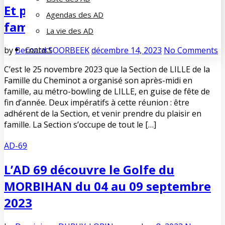
Et pourquoi pas un … bowling en
Agendas des AD
famille !
La vie des AD
Contact
by
Bernard SOORBEEK
décembre 14, 2023
No Comments
C’est le 25 novembre 2023 que la Section de LILLE de la
Famille du Cheminot a organisé son après-midi en
famille, au métro-bowling de LILLE, en guise de fête de
fin d’année. Deux impératifs à cette réunion : être
adhérent de la Section, et venir prendre du plaisir en
famille. La Section s’occupe de tout le […]
AD-69
L’AD 69 découvre le Golfe du
MORBIHAN du 04 au 09 septembre
2023