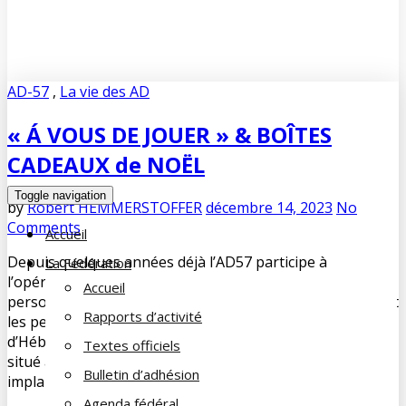
AD-57
,
La vie des AD
« Á VOUS DE JOUER » & BOÎTES
CADEAUX de NOËL
Toggle navigation
by
Robert HEMMERSTOFFER
décembre 14, 2023
No
Comments
Accueil
Depuis quelques années déjà l’AD57 participe à
La Fédération
l’opération « Boîtes cadeaux de Noël » destinée aux
Accueil
personnes suivies par l’UDAF de la Moselle et notamment
Rapports d’activité
les personnes hébergées en CHRS/ Centre
d’Hébergement et de Réinsertion Sociale. Le CHRS CAZAL
Textes officiels
situé à SARREGUEMINES et le CHRS Emmanuel BRESSON
Bulletin d’adhésion
implanté à BETTING. Cette année et pour la 1ère fois […]
Agenda fédéral