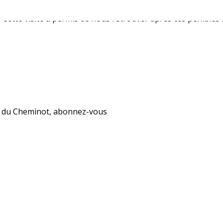
es, l’accueil des grossistes a été très chaleureux et amical.
Cette visite a permis de nous retrouver après ces pénibles
lle du Cheminot, abonnez-vous
nés.