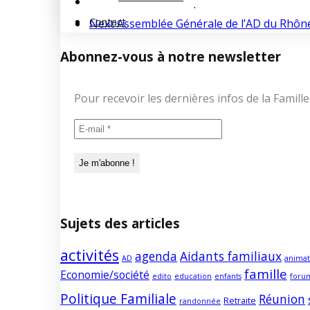
Previous
L’AD 69 reprend ses sorties !
4 a
Contact
Next
Assemblée Générale de l’AD du Rhône
Abonnez-vous à notre newsletter
Pour recevoir les dernières infos de la Fami
Sujets des articles
activités
agenda
Aidants familiaux
AD
animat
famille
Economie/société
edito
education
enfants
foru
Politique Familiale
Réunion
Retraite
randonnée