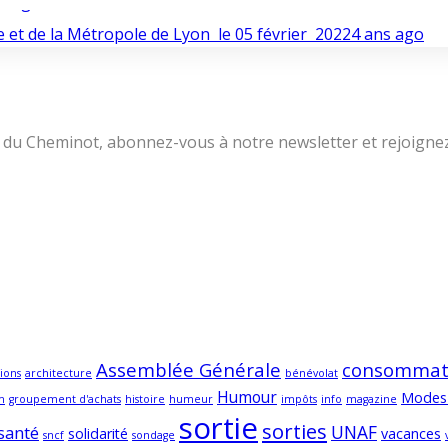
ns ago
 et de la Métropole de Lyon le 05 février 2022
4 ans ago
lle du Cheminot, abonnez-vous à notre newsletter et rejoign
Assemblée Générale
consommat
ions
architecture
bénévolat
Humour
Modes
m
groupement d'achats
histoire
humeur
impôts
info
magazine
sortie
sorties
UNAF
santé
solidarité
vacances
sncf
sondage