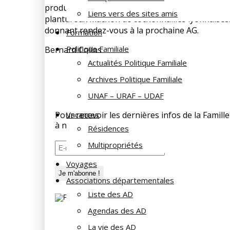
produits présentés. Habitués à la visite de group
Liens vers des sites amis
plantureux mâchon de cochonnailles lyonnaises. 
donnant rendez-vous à la prochaine AG.
Formation
Politique Familiale
Bernard Collas
Actualités Politique Familiale
Archives Politique Familiale
UNAF – URAF – UDAF
Pour recevoir les dernières infos de la Fami
Vacances
à notre newsletter et rejoignez nos 197 abon
Résidences
Multipropriétés
Voyages
Associations départementales
Liste des AD
Agendas des AD
La vie des AD