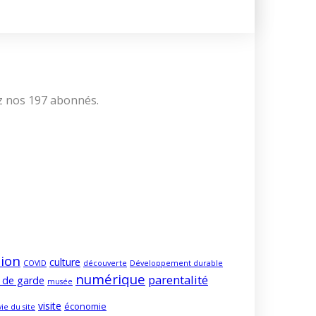
ez nos 197 abonnés.
ion
culture
COVID
découverte
Développement durable
numérique
parentalité
 de garde
musée
visite
économie
vie du site