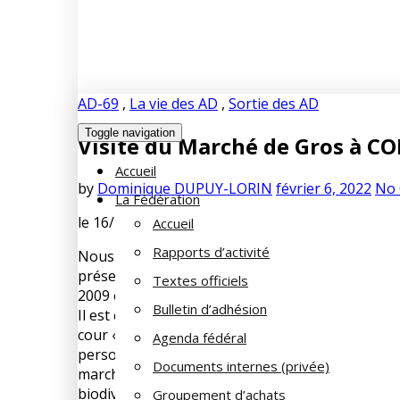
AD-69
,
La vie des AD
,
Sortie des AD
Toggle navigation
Visite du Marché de Gros à C
Accueil
by
Dominique DUPUY-LORIN
février 6, 2022
No
La Fédération
le 16/12/2021 (AD69)
Accueil
Rapports d’activité
Nous étions 18 participants à nous être levés t
présentation du site. C’est le premier marché de 
Textes officiels
2009 en remplacement du « Marché-Gare » de Perr
Bulletin d’adhésion
Il est constitué de 2 halles de 350 mètres de long 
cour « clients » centrale. Le Marché de Gros est
Agenda fédéral
personnes (grossistes, producteurs, restaurateur
Documents internes (privée)
marchandises sont échangées par an. Le Marché 
biodiversité, recyclage des déchets, qualité des
Groupement d’achats