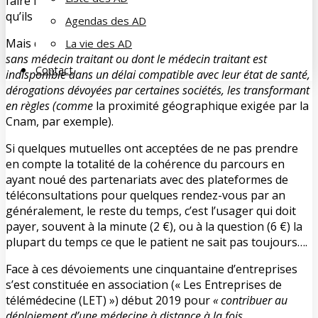
faire respecter par les patients le parcours de soins pour
qu’ils puissent bénéficier du remboursement à taux plein.
Agendas des AD
Mais des dérogations ont été édictées pour
les patients
La vie des AD
sans médecin traitant ou dont le médecin traitant est
Contact
indisponible dans un délai compatible avec leur état de santé,
dérogations dévoyées par certaines sociétés, les transformant
en règles (comme
la proximité géographique exigée par la
Cnam, par exemple).
Si quelques mutuelles ont acceptées de ne pas prendre
en compte la totalité de la cohérence du parcours en
ayant noué des partenariats avec des plateformes de
téléconsultations pour quelques rendez-vous par an
généralement, le reste du temps, c’est l’usager qui doit
payer, souvent à la minute (2 €), ou à la question (6 €) la
plupart du temps ce que le patient ne sait pas toujours….
Face à ces dévoiements une cinquantaine d’entreprises
s’est constituée en association (« Les Entreprises de
télémédecine (LET) ») début 2019 pour
« contribuer au
déploiement d’une médecine à distance à la fois