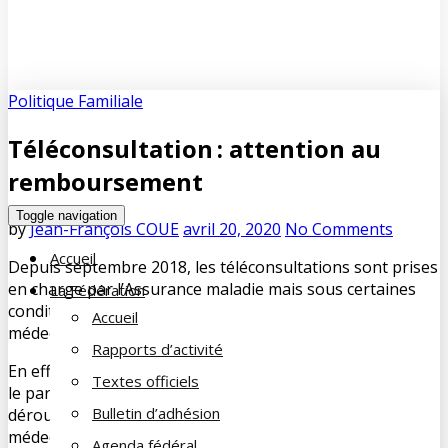
Politique Familiale
Téléconsultation : attention au
remboursement
Toggle navigation
by
Jean-François COUE
avril 20, 2020
No Comments
Accueil
Depuis septembre 2018, les téléconsultations sont prises
en charge par l’Assurance maladie mais sous certaines
La Fédération
conditions. « Détails » ignorés par certains sites de « e-
Accueil
médecine » au dépend des patients.
Rapports d’activité
En effet, la prise en charge n’est faite que s’il y a respect
Textes officiels
le parcours de soins : la consultation à distance doit se
Bulletin d’adhésion
dérouler avec le médecin traitant ou sinon avec un
médecin déjà consulté dans l’année.
Agenda fédéral