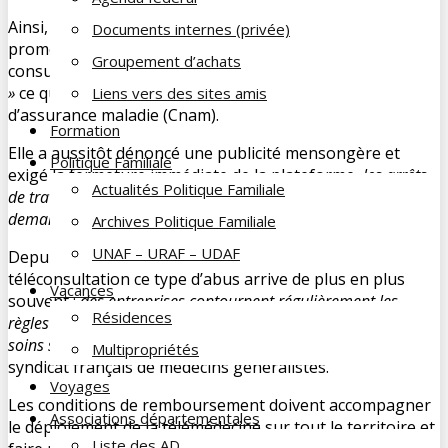
Ainsi, un site est arrivé début janvier sur Internet
Documents internes (privée)
promettant l’obtention d’un arrêt de travail au prix d’une
Groupement d’achats
consultation ordinaire (25 €) et soi-disant
« remboursable
»
ce quia déclenché la réaction de la Caisse nationale
Liens vers des sites amis
d’assurance maladie (Cnam).
Formation
Elle a aussitôt dénoncé une publicité mensongère et
Politique Familiale
exigé la fermeture immédiate de la plateforme,
le
s arrêts
Actualités Politique Familiale
de travail n’étant pas
susceptibles d’être distribués à la
demande.
Archives Politique Familiale
UNAF – URAF – UDAF
Depuis la mise en place du remboursement de la
téléconsultation ce type d’abus arrive de plus en plus
Vacances
souvent :
des entreprises
contournent
régulièrement
les
Résidences
règles conventionnelles et font croire aux patients que les
soins seront remboursés »
, selon le syndicat MG France,
Multipropriétés
syndicat français de médecins généralistes.
Voyages
Les conditions de remboursement doivent accompagner
Associations départementales
le déploiement de la télémédecine sur tout le territoire et
Liste des AD