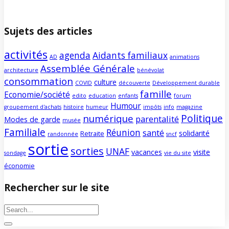
Sujets des articles
activités
agenda
Aidants familiaux
AD
animations
Assemblée Générale
architecture
bénévolat
consommation
culture
COVID
découverte
Développement durable
famille
Economie/société
edito
education
enfants
forum
Humour
groupement d'achats
histoire
humeur
impôts
info
magazine
Politique
numérique
parentalité
Modes de garde
musée
Familiale
Réunion
santé
solidarité
Retraite
randonnée
sncf
sortie
sorties
UNAF
vacances
visite
sondage
vie du site
économie
Rechercher sur le site