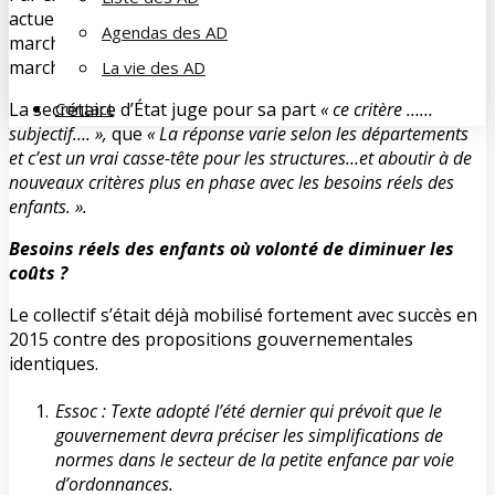
actuellement d’d’un adulte pour huit enfants qui
Agendas des AD
marchent et d’un adulte pour cinq enfants qui ne
marchent pas, va être revu, ce à quoi s’oppose le collectif.
La vie des AD
La secrétaire d’État juge pour sa part
« ce critère ……
Contact
subjectif…. »,
que
« La réponse varie selon les départements
et c’est un vrai casse-tête pour les structures…et aboutir à de
nouveaux critères plus en phase avec les besoins réels des
enfants. ».
Besoins réels des enfants où volonté de diminuer les
coûts ?
Le collectif s’était déjà mobilisé fortement avec succès en
2015 contre des propositions gouvernementales
identiques.
Essoc : Texte adopté l’été dernier qui prévoit que le
gouvernement devra préciser les simplifications de
normes dans le secteur de la petite enfance par voie
d’ordonnances.