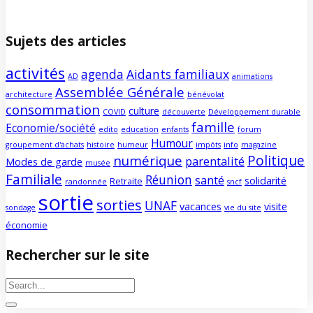
Sujets des articles
activités
agenda
Aidants familiaux
AD
animations
Assemblée Générale
architecture
bénévolat
consommation
culture
COVID
découverte
Développement durable
famille
Economie/société
edito
education
enfants
forum
Humour
groupement d'achats
histoire
humeur
impôts
info
magazine
Politique
numérique
parentalité
Modes de garde
musée
Familiale
Réunion
santé
solidarité
Retraite
randonnée
sncf
sortie
sorties
UNAF
vacances
visite
sondage
vie du site
économie
Rechercher sur le site