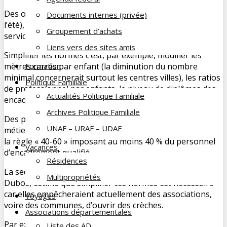
Des ordonnances sont en cours (prévues pour avant
Documents internes (privée)
l’été), s’appuyant sur l’article 50 de la loi pour un État au
Groupement d’achats
service d’une société de confiance (Essoc) (1).
Liens vers des sites amis
Simplifier les normes c’est, par exemple, modifier les
mètres carrés par enfant (la diminution du nombre
Formation
minimal concernerait surtout les centres villes), les ratios
Politique Familiale
de professionnel par enfants, le niveau de diplômes des
Actualités Politique Familiale
encadrants, etc.
Archives Politique Familiale
Des passerelles seraient instaurées entre l’ensemble des
UNAF – URAF – UDAF
métiers de la petite enfance «
en échange
» du maintien de
la règle « 40-60 » imposant au moins 40 % du personnel
Vacances
d’encadrement qualifié….
Résidences
La secrétaire d’État en charge du dossier, Christelle
Multipropriétés
Dubos, estime que simplifier ces normes est nécessaire
car elles empêcheraient actuellement des associations,
Voyages
voire des communes, d’ouvrir des crèches.
Associations départementales
Par exemple, le taux d’encadrement des enfants,
Liste des AD