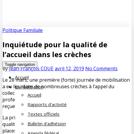
Politique Familiale
Inquiétude pour la qualité de
l’accueil dans les crèches
Toggle navigation
by
Jean-François COUE
avril 12, 2019
No Comments
Accueil
Le 28 mars, une première (forte) journée de mobilisation
a eu lieu dans de nombreuses crèches à l’appel du
La Fédération
collectif «
Pas de bébés à la consigne
» regroupant
Accueil
professionnels et syndicats. En parallèle, une pétition a
Rapports d’activité
reçue 17 000 signatures en quelques heures sur Internet.
Textes officiels
La principale raison de cette inquiétude est de voir la
Bulletin d’adhésion
qualité des services baisser avec la création de 30 000
places supplémentaires prévues d’ici à 2022.
Agenda fédéral