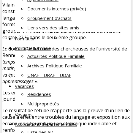
Vilaine, âgés de 3 ans et demi à 6 ans et demi, le premier
Documents internes (privée)
constitué de ceux atteints de troubles primaires du
langage (i.e. Non liés à une cause connue) le second
Groupement d’achats
formé d’enfant n’en présentant aucun. Dans premier
Liens vers des sites amis
groupe, 44 % des enfants étaient exposés aux écrans
contre 22 % dans le deuxième groupe.
Formation
Politique Familiale
Le
docteur Collet, une des chercheuses
de l’université de
Rennes à l’origine de l’étude indique que
« Ce n’est pas le
Actualités Politique Familiale
temps passé devant les écrans, en moyenne vingt minutes le
Archives Politique Familiale
matin, mais le moment de la journée qui a un impact ….Cela
va épuiser leur attention et les rendre moins aptes aux
UNAF – URAF – UDAF
apprentissages »
.
Vacances
Les enfants concernés passaient en moyenne 1 h 15 par
Résidences
jour devant un écran.
Multipropriétés
Le résultat de l’étude n’apporte pas la preuve d’un lien de
Voyages
cause à effet entre troubles du langage et exposition aux
écrans mais fournit un lien statistique indéniable et
Associations départementales
renforce d’autres travaux démontrant que les jeunes
Liste des AD