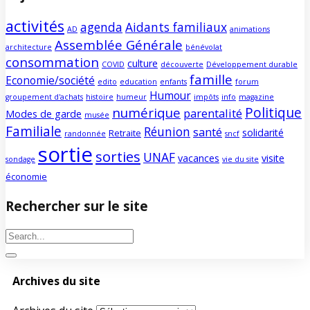
activités
agenda
Aidants familiaux
AD
animations
Assemblée Générale
architecture
bénévolat
consommation
culture
COVID
découverte
Développement durable
famille
Economie/société
edito
education
enfants
forum
Humour
groupement d'achats
histoire
humeur
impôts
info
magazine
Politique
numérique
parentalité
Modes de garde
musée
Familiale
Réunion
santé
solidarité
Retraite
randonnée
sncf
sortie
sorties
UNAF
vacances
visite
sondage
vie du site
économie
Rechercher sur le site
Archives du site