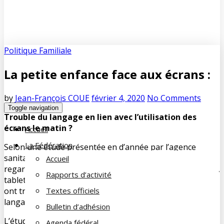
Politique Familiale
La petite enfance face aux écrans :
by
Jean-François COUE
février 4, 2020
No Comments
Toggle navigation
Trouble du langage en lien avec l’utilisation des
écrans le matin ?
Accueil
La Fédération
Selon une étude présentée en d’année par l’agence
sanitaire
S
anté
p
ublique
F
rance, les enfants qui
Accueil
regardent le matin des écrans (télévision, console de jeux,
Rapports d’activité
tablette, smartphone, ordinateur) avant d’aller à l’école
ont trois fois plus de risque d’avoir des troubles du
Textes officiels
langage.
Bulletin d’adhésion
L’étude a porté sur deux groupes d’enfants en Ille-et-
Agenda fédéral