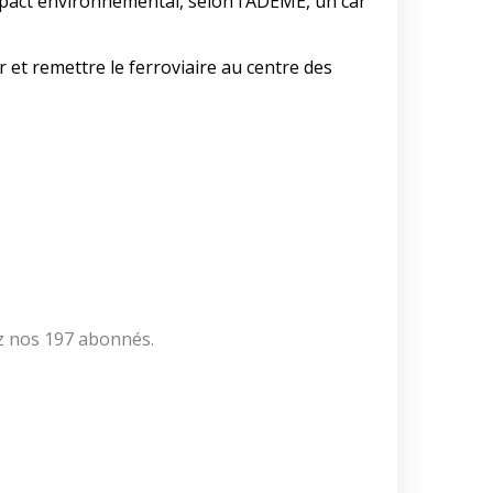
impact environnemental, selon l’ADEME, un car
 et remettre le ferroviaire au centre des
ez nos 197 abonnés.