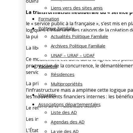
ouvrage et dans les entretiens qu’il a donnés au
Liens vers des sites amis
La transformation néolibérale du « service pu
Formation
le « service public à la française », s’est mis en
Politique Familiale
logiques. C’était une des raisons de la création 
la puissance publique tend de plus en plus à n’
Actualités Politique Familiale
Archives Politique Familiale
La libéralisation des transports est inscrite dan
UNAF – URAF – UDAF
Ce mouvement est donc dans la lignée des politiqu
progressive de la concurrence, le démantèlement 
Vacances
service.
Résidences
La principale mutation de la SNCF dictée par l’Eu
Multipropriétés
l’infrastructure mais a amplifiée cette logique 
Voyages
les mouvements financiers internes : les bénéfice
Associations départementales
Le retour de la «
troisième classe
»
Liste des AD
Les inégalités sociales se manifestent aussi dan
Agendas des AD
L’État social va progressivement y instaurer plus
La vie des AD