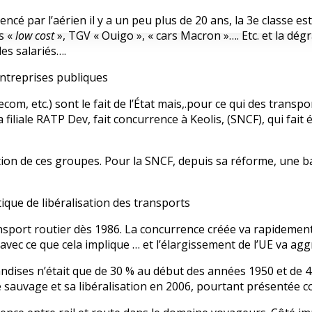
encé par l’aérien il y a un peu plus de 20 ans, la 3e classe 
ls «
low cost
», TGV « Ouigo », « cars Macron »…. Etc. et la dé
es salariés….
ntreprises publiques
m, etc.) sont le fait de l’État mais,.pour ce qui des transpor
a filiale RATP Dev, fait concurrence à Keolis, (SNCF), qui fa
tion de ces groupes. Pour la SNCF, depuis sa réforme, une ba
que de libéralisation des transports
ansport routier dès 1986. La concurrence créée va rapidement
vec ce que cela implique … et l’élargissement de l’UE va aggr
andises n’était que de 30 % au début des années 1950 et de 45
ce sauvage et sa libéralisation en 2006, pourtant présentée c