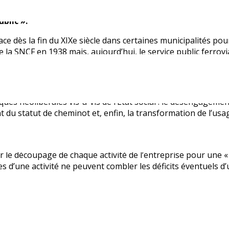
 moment, il développe les observations qu’il a pu y constater
blic ».
 place dès la fin du XIXe siècle dans certaines municipalités p
de la SNCF en 1938 mais, aujourd’hui, le service public ferro
être plus qu’organisateur du marché.
s le Traité de Rome
es néolibérales vis-à-vis de l’État social : le désengagement
du statut de cheminot et, enfin, la transformation de l’usag
rope est la directive 91/440 qui la découpe par activités. Ell
par le découpage de chaque activité de l’entreprise pour une 
s d’une activité ne peuvent combler les déficits éventuels d’u
s l’organisation des transports.
 « d’égalité » via la suppression de la 3e classe par exemple.