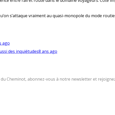
rrence entre rail et route dans le domaine voyageurs. Côté 
t qu’on s’attaque vraiment au quasi-monopole du mode routier
s ago
ussi des inquiétudes
8 ans ago
lle du Cheminot, abonnez-vous à notre newsletter et rejoign