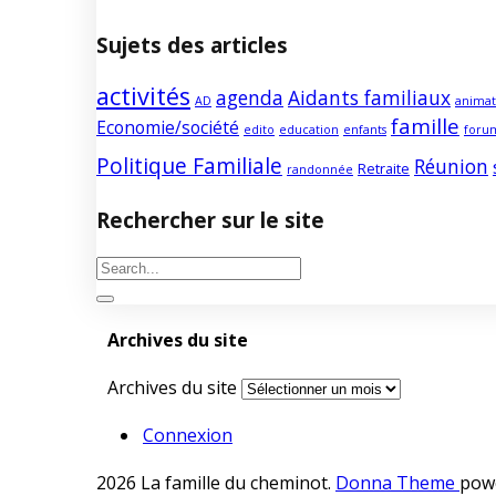
Sujets des articles
activités
agenda
Aidants familiaux
AD
animat
famille
Economie/société
edito
education
enfants
foru
Politique Familiale
Réunion
Retraite
randonnée
Rechercher sur le site
Archives du site
Archives du site
Connexion
2026 La famille du cheminot
.
Donna Theme
pow