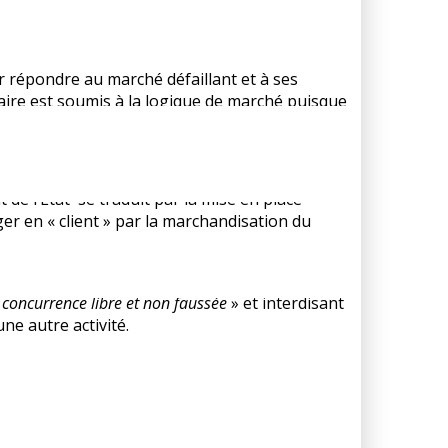
 :
our répondre au marché défaillant et à ses
viaire est soumis à la logique de marché puisque
 de l’État se traduit par la mise en place
er en « client » par la marchandisation du
e a non seulement séparé l’exploitation de
«
concurrence libre et non faussée
» et interdisant
ne autre activité.