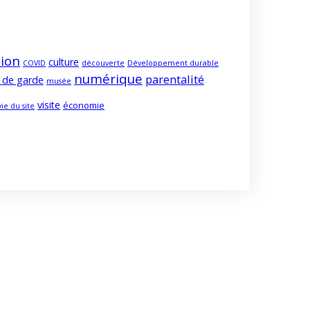
ion
culture
COVID
découverte
Développement durable
numérique
parentalité
 de garde
musée
visite
économie
vie du site