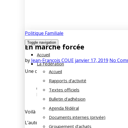
Politique Familiale
Toggle navigation
En marche forcée
Accueil
by
Jean-François COUE
janvier 17, 2019
No Com
La Fédération
Une chronique de la libéralisation des transport
Accueil
Rapports d’activité
(*) Laurent Kestel – Edition : Raisons d’a
Textes officiels
Parution : septembre 2018 –
Bulletin d’adhésion
152 pages – 8 €
Agenda fédéral
Voilà un livre qui (curieusement ?) n’a pas fait 
Documents internes (privée)
L’auteur, Docteur en sciences politique à Paris-
Groupement d’achats