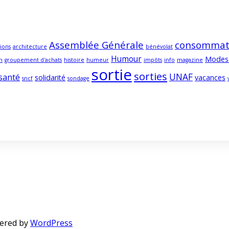
Assemblée Générale
consommat
ions
architecture
bénévolat
Humour
Modes
m
groupement d'achats
histoire
humeur
impôts
info
magazine
sortie
sorties
UNAF
santé
solidarité
vacances
sncf
sondage
ered by
WordPress