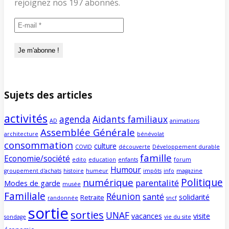
rejoignez nos 197 abonnés.
Sujets des articles
activités
agenda
Aidants familiaux
AD
animations
Assemblée Générale
architecture
bénévolat
consommation
culture
COVID
découverte
Développement durable
famille
Economie/société
edito
education
enfants
forum
Humour
groupement d'achats
histoire
humeur
impôts
info
magazine
Politique
numérique
parentalité
Modes de garde
musée
Familiale
Réunion
santé
solidarité
Retraite
randonnée
sncf
sortie
sorties
UNAF
vacances
visite
sondage
vie du site