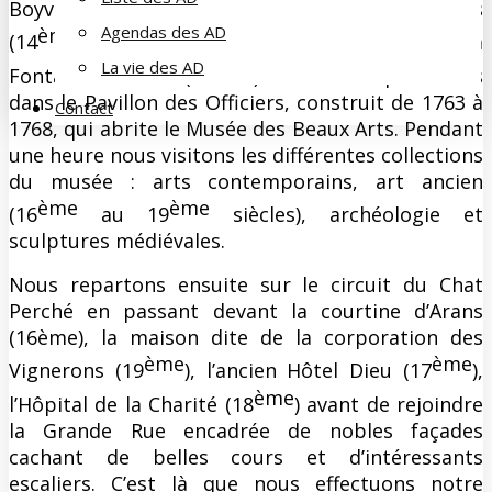
Boyvin (16ème), l’ancien couvent des Cordeliers
Agendas des AD
ème
ème
(14
), l’hôtel Rigolier de Parcey (18
) et la
ème
La vie des AD
Fontaine d’Arans (18
). Puis nous pénétrons
dans le Pavillon des Officiers, construit de 1763 à
Contact
1768, qui abrite le Musée des Beaux Arts. Pendant
une heure nous visitons les différentes collections
du musée : arts contemporains, art ancien
ème
ème
(16
au 19
siècles), archéologie et
sculptures médiévales.
Nous repartons ensuite sur le circuit du Chat
Perché en passant devant la courtine d’Arans
(16ème), la maison dite de la corporation des
ème
ème
Vignerons (19
), l’ancien Hôtel Dieu (17
),
ème
l’Hôpital de la Charité (18
) avant de rejoindre
la Grande Rue encadrée de nobles façades
cachant de belles cours et d’intéressants
escaliers. C’est là que nous effectuons notre