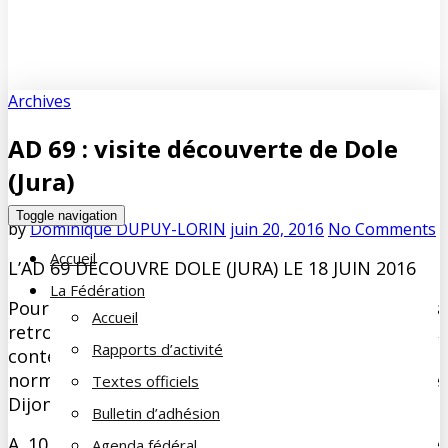
Archives
AD 69 : visite découverte de Dole
(Jura)
Toggle navigation
by
Dominique DUPUY-LORIN
juin 20, 2016
No Comments
Accueil
L’AD 69 DECOUVRE DOLE (JURA) LE 18 JUIN 2016
La Fédération
Pour cette nouvelle sortie, nous nous sommes
Accueil
retrouvés dès 7 heures en gare de Lyon Part Dieu,
Rapports d’activité
contents que les trains roulent à nouveau
normalement et nous permettent de rejoindre
Textes officiels
Dijon puis Dole, but de notre journée découverte.
Bulletin d’adhésion
A 10 heures, notre groupe de 14 personnes se
Agenda fédéral