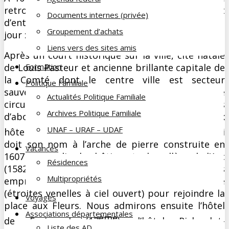
retrouve au complet devant la gare de Dole avant
Documents internes (privée)
d’entamer la visite organisée par notre guide du
Groupement d’achats
jour : Marc.
Liens vers des sites amis
Après un court historique sur la ville, cité natale
de Louis Pasteur et ancienne brillante capitale de
Formation
la Comté dont le centre ville est secteur
Politique Familiale
sauvegardé, nous débutons la visite en suivant le
Actualités Politique Familiale
circuit du Chat Perché . Nous empruntons
Archives Politique Familiale
d’abord la rue du collège de l’Arc bordées de baux
ème
ème
UNAF – URAF – UDAF
hôtels particuliers du 16
au 18
siècle qui
doit son nom à l’arche de pierre construite en
Vacances
1607 pour relier les bâtiments du collège de l’Arc
Résidences
(1582) au porche de la Chapelle. Nous
Multipropriétés
empruntons ensuite les treiges de la Cordelière
(étroites venelles à ciel ouvert) pour rejoindre la
Voyages
place aux Fleurs. Nous admirons ensuite l’hôtel
Associations départementales
ème
de Froissard (17
), l’hôtel Richardot-
Liste des AD