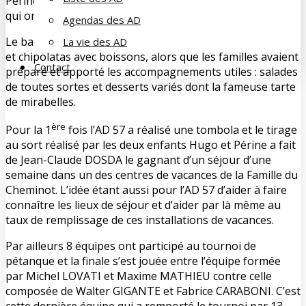
Périne et Hugo qui se sont attardés le plus longtemps et
qui ont réalisé les meilleurs scores.
Agendas des AD
Le barbecue à midi proposait grillades de porc, merguez
La vie des AD
et chipolatas avec boissons, alors que les familles avaient
Contact
préparé et apporté les accompagnements utiles : salades
de toutes sortes et desserts variés dont la fameuse tarte
de mirabelles.
ère
Pour la 1
fois l’AD 57 a réalisé une tombola et le tirage
au sort réalisé par les deux enfants Hugo et Périne a fait
de Jean-Claude DOSDA le gagnant d’un séjour d’une
semaine dans un des centres de vacances de la Famille du
Cheminot. L’idée étant aussi pour l’AD 57 d’aider à faire
connaître les lieux de séjour et d’aider par là même au
taux de remplissage de ces installations de vacances.
Par ailleurs 8 équipes ont participé au tournoi de
pétanque et la finale s’est jouée entre l’équipe formée
par Michel LOVATI et Maxime MATHIEU contre celle
composée de Walter GIGANTE et Fabrice CARABONI. C’est