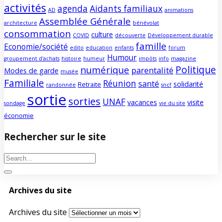
activités
agenda
Aidants familiaux
AD
animations
Assemblée Générale
architecture
bénévolat
consommation
culture
COVID
découverte
Développement durable
famille
Economie/société
edito
education
enfants
forum
Humour
groupement d'achats
histoire
humeur
impôts
info
magazine
Politique
numérique
parentalité
Modes de garde
musée
Familiale
Réunion
santé
solidarité
Retraite
randonnée
sncf
sortie
sorties
UNAF
vacances
visite
sondage
vie du site
économie
Rechercher sur le site
Archives du site
Archives du site