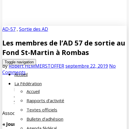
AD-57
,
Sortie des AD
Les membres de l’AD 57 de sortie au
Fond St-Martin à Rombas
Toggle navigation
by
Robert HEMMERSTOFFER
septembre 22, 2019
No
Comments
Accueil
La Fédération
Les membres de l’AD 57 heureux de participer
Accueil
à la traditionnelle journée de plein air au Fond
Rapports d’activité
St-Martin à ROMBAS
Textes officiels
Association Départementale de la Moselle (AD 57)
Bulletin d’adhésion
« Journée de plein air pour La Famille du Cheminot »
Agenda fédéral