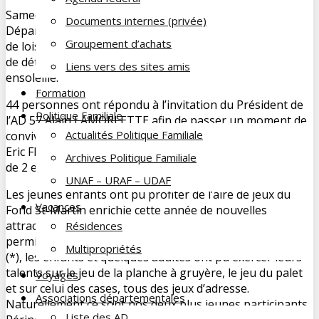
Samedi 24 août la Famille du Cheminot Association
Documents internes (privée)
Départementale de la Moselle s’est retrouvée sur l’aire
Groupement d’achats
de loisirs au Fond St-Martin à Rombas pour une journée
de détente dans un cadre verdoyant et par un temps
Liens vers des sites amis
ensoleillé.
Formation
44 personnes ont répondu à l’invitation du Président de
Politique Familiale
l’AD 57 Alain LAMORLETTE afin de passer un moment de
Actualités Politique Familiale
convivialité organisé par Christian VIRY, Michel LOVATI,
Eric FRANCHINI, Patrice SCOTTI. On notera la présence
Archives Politique Familiale
de 2 enfants et d’un bébé, la relève semble donc assurée.
UNAF – URAF – UDAF
Les jeunes enfants ont pu profiter de l’aire de jeux du
Vacances
Fond St-Martin enrichie cette année de nouvelles
attractions, ainsi que du château gonflable qui leur a
Résidences
permis de rebondir à souhait. Grâce à un prêt du CMSEA
Multipropriétés
(*), les enfants et quelques adultes ont pu exercer leurs
talents sur le jeu de la planche à gruyère, le jeu du palet
Voyages
et sur celui des cases, tous des jeux d’adresse.
Associations départementales
Naturellement ce sont nos deux plus jeunes participants
Liste des AD