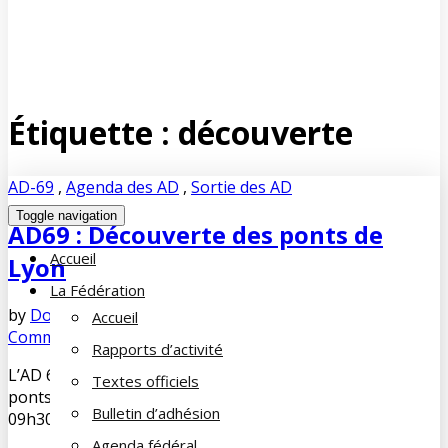
Étiquette :
découverte
AD-69
,
Agenda des AD
,
Sortie des AD
Toggle navigation
AD69 : Découverte des ponts de
Accueil
Lyon
La Fédération
by
Dominique DUPUY-LORIN
septembre 30, 2019
No
Accueil
Comments
Rapports d’activité
L’AD 69 vous propose une sortie à la découverte des
Textes officiels
ponts de Lyon le dimanche 13 octobre 2019 à partir de
Bulletin d’adhésion
09h30.
Agenda fédéral