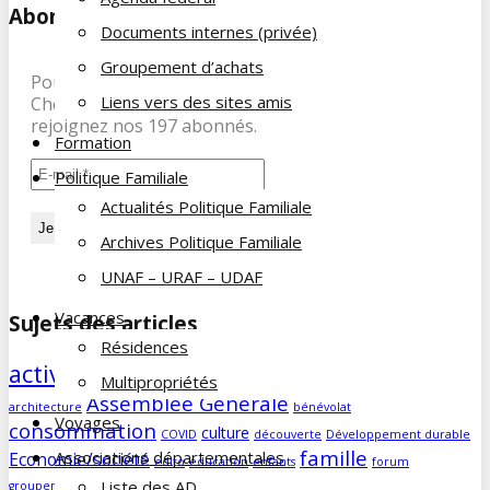
Abonnez-vous à notre newsletter
Documents internes (privée)
Groupement d’achats
Pour recevoir les dernières infos de la Famille du
Liens vers des sites amis
Cheminot, abonnez-vous à notre newsletter et
rejoignez nos 197 abonnés.
Formation
Politique Familiale
Actualités Politique Familiale
Archives Politique Familiale
UNAF – URAF – UDAF
Vacances
Sujets des articles
Résidences
activités
agenda
Aidants familiaux
Multipropriétés
AD
animations
Assemblée Générale
architecture
bénévolat
Voyages
consommation
culture
COVID
découverte
Développement durable
famille
Associations départementales
Economie/société
edito
education
enfants
forum
Humour
Liste des AD
groupement d'achats
histoire
humeur
impôts
info
magazine