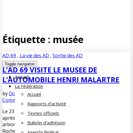
Étiquette :
musée
AD-69
,
La vie des AD
,
Sortie des AD
Toggle navigation
L’AD 69 VISITE LE MUSEE DE
Accueil
L’AUTOMOBILE HENRI MALARTRE
La Fédération
by
Dominique DUPUY-LORIN
mars 18, 2023
No
Accueil
Comments
Rapports d’activité
Le 23 février, nous étions 17 à nous retrouver dès 9h45,
Textes officiels
après quelques trajets difficiles en voiture, dans le parc
Bulletin d’adhésion
arboré de 3 hectares entourant le Château de
Rochetaillée-sur-Saône à 11 kms au nord de Lyon. Ce
Agenda fédéral