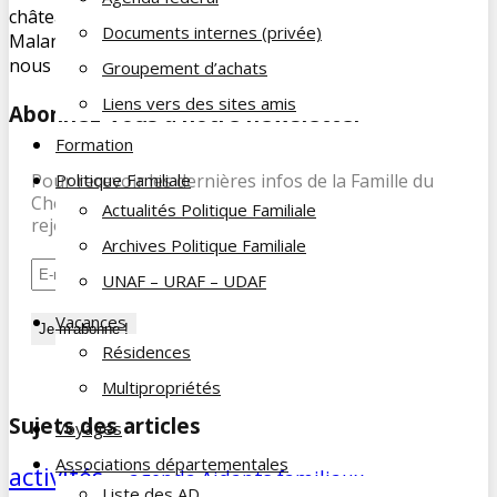
château Belle Epoque abrite le musée Automobile Henri
Documents internes (privée)
Malartre depuis 1960. Notre guide nous y attendais pour
nous […]
Groupement d’achats
Liens vers des sites amis
Abonnez-vous à notre newsletter
Formation
Politique Familiale
Pour recevoir les dernières infos de la Famille du
Cheminot, abonnez-vous à notre newsletter et
Actualités Politique Familiale
rejoignez nos 197 abonnés.
Archives Politique Familiale
UNAF – URAF – UDAF
Vacances
Résidences
Multipropriétés
Sujets des articles
Voyages
Associations départementales
activités
agenda
Aidants familiaux
AD
animations
Liste des AD