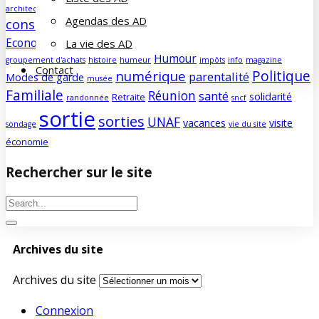
Assemblée Générale
architecture
bénévolat
Agendas des AD
consommation
culture
COVID
découverte
Développement durable
famille
Economie/société
La vie des AD
edito
education
enfants
forum
Humour
groupement d'achats
histoire
humeur
impôts
info
magazine
Contact
Politique
numérique
parentalité
Modes de garde
musée
Familiale
Réunion
santé
solidarité
Retraite
randonnée
sncf
sortie
sorties
UNAF
vacances
visite
sondage
vie du site
économie
Rechercher sur le site
Archives du site
Archives du site
Connexion