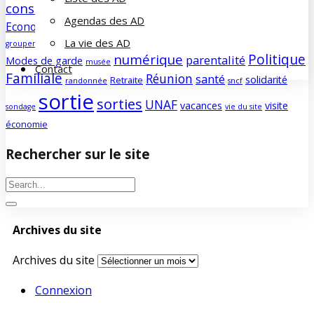
consommation
culture
COVID
découverte
Développement durable
Agendas des AD
famille
Economie/société
edito
education
enfants
forum
Humour
La vie des AD
groupement d'achats
histoire
humeur
impôts
info
magazine
Politique
numérique
parentalité
Modes de garde
musée
Contact
Familiale
Réunion
santé
solidarité
Retraite
randonnée
sncf
sortie
sorties
UNAF
vacances
visite
sondage
vie du site
économie
Rechercher sur le site
Archives du site
Archives du site
Connexion