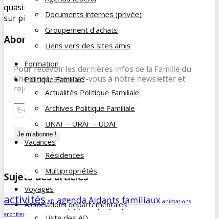
quasiment estival. Cette sortie ferroviaire fut mise
Documents internes (privée)
sur pied […]
Groupement d’achats
Abonnez-vous à notre newsletter
Liens vers des sites amis
Formation
Pour recevoir les dernières infos de la Famille du
Cheminot, abonnez-vous à notre newsletter et
Politique Familiale
rejoignez nos 197 abonnés.
Actualités Politique Familiale
Archives Politique Familiale
UNAF – URAF – UDAF
Vacances
Résidences
Multipropriétés
Sujets des articles
Voyages
activités
agenda
Aidants familiaux
AD
animations
Associations départementales
Assemblée Générale
architecture
bénévolat
Liste des AD