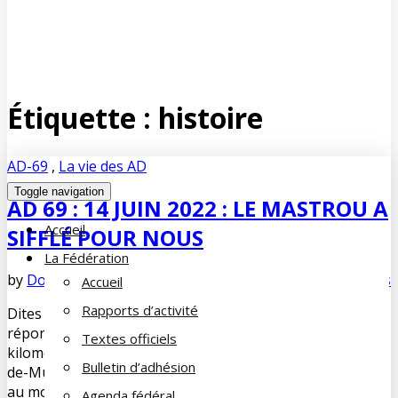
Étiquette :
histoire
AD-69
,
La vie des AD
Toggle navigation
AD 69 : 14 JUIN 2022 : LE MASTROU A
Accueil
SIFFLÉ POUR NOUS
La Fédération
by
Dominique DUPUY-LORIN
juillet 2, 2022
No Comments
Accueil
Rapports d’activité
Dites 33 ! 33 participants dont 22 adhérents FC qui ont
répondu présents à cette promenade d’une journée. 33
Textes officiels
kilomètres de voie métrique en Ardèche entre Saint-Jean-
Bulletin d’adhésion
de-Muzols (Tournon) et Lamastre. 33 degrés centigrades
au moins dès le départ du train en ce long et chaud jour
Agenda fédéral