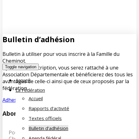
Bulletin d’adhésion
Bulletin à utiliser pour vous inscrire à la Famille du
Cheminot.
Après votre inscription, vous serez rattaché à une
Toggle navigation
Association Départementale et bénéficierez des tous les
Accueil
avantages de celle-ci ainsi que de ceux proposés par la
fédération.
La Fédération
Accueil
Adhesion-2024
Rapports d’activité
Abonnez-vous à notre newsletter
Textes officiels
Bulletin d’adhésion
Pour recevoir les dernières infos de la Famille du
Agenda fédéral
Cheminot, abonnez-vous à notre newsletter et