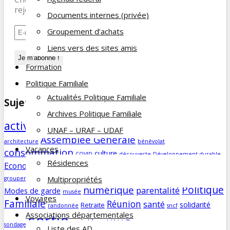
rejoignez nos 197 abonnés.
Documents internes (privée)
Groupement d’achats
Liens vers des sites amis
Formation
Politique Familiale
Actualités Politique Familiale
Sujets des articles
Archives Politique Familiale
activités
agenda
Aidants familiaux
AD
animations
UNAF – URAF – UDAF
Assemblée Générale
architecture
bénévolat
Vacances
consommation
culture
COVID
découverte
Développement durable
Résidences
famille
Economie/société
edito
education
enfants
forum
Humour
Multipropriétés
groupement d'achats
histoire
humeur
impôts
info
magazine
Politique
numérique
parentalité
Modes de garde
musée
Voyages
Familiale
Réunion
santé
solidarité
Retraite
randonnée
sncf
Associations départementales
sortie
sorties
UNAF
vacances
visite
sondage
vie du site
Liste des AD