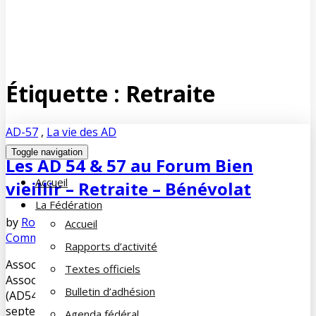
Étiquette :
Retraite
AD-57
,
La vie des AD
Toggle navigation
Les AD 54 & 57 au Forum Bien
Accueil
vieillir – Retraite – Bénévolat
La Fédération
by
Robert HEMMERSTOFFER
novembre 7, 2019
No
Accueil
Comments
Rapports d’activité
Association Départementale de la Moselle (AD 57)
Textes officiels
Association Départementale de la Meurthe-et-Moselle
Bulletin d’adhésion
(AD54) FORUM Bien vieillir – Retraite – Bénévolat Le 23
septembre dernier Alain LAMORLETTE Président des
Agenda fédéral