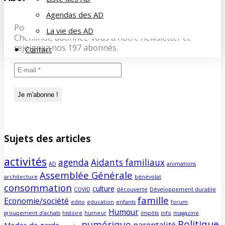
Agendas des AD
Pour recevoir les dernières infos de la Famille du
La vie des AD
Cheminot, abonnez-vous à notre newsletter et
rejoignez nos 197 abonnés.
Contact
Sujets des articles
activités
agenda
Aidants familiaux
AD
animations
Assemblée Générale
architecture
bénévolat
consommation
culture
COVID
découverte
Développement durable
famille
Economie/société
edito
education
enfants
forum
Humour
groupement d'achats
histoire
humeur
impôts
info
magazine
Politique
numérique
parentalité