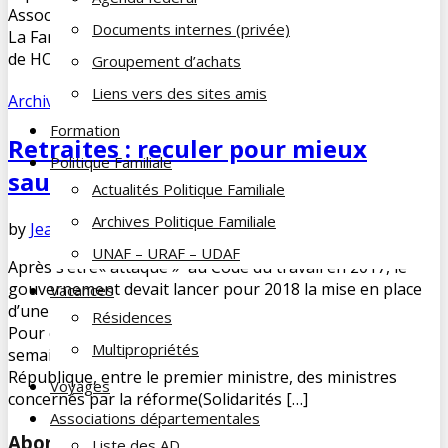
Associations Départementales 54 et 57 a tenu le stand de
Documents internes (privée)
La Famille du Cheminot à l’Espace Culturel Pablo PICASSO
de HOMECOURT dans le cadre du Forum « Bien […]
Groupement d’achats
Liens vers des sites amis
Archives PF
Formation
Retraites : reculer pour mieux
Politique Familiale
sauter ?
Actualités Politique Familiale
Archives Politique Familiale
by
Jean-François COUE
décembre 1, 2017
No Comments
UNAF – URAF – UDAF
Après s’être« attaqué » au Code du travail en 2017, le
gouvernement devait lancer pour 2018 la mise en place
Vacances
d’une loi-cadre d’unification des systèmes de retraite.
Résidences
Pour ce faire, une réunion de « calage » a été conduite la
Multipropriétés
semaine dernière (24/11) par le président de la
République, entre le premier ministre, des ministres
Voyages
concernés par la réforme(Solidarités […]
Associations départementales
Abonnez-vous à notre newsletter
Liste des AD