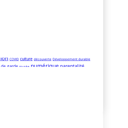
ion
culture
COVID
découverte
Développement durable
numérique
parentalité
 de garde
musée
visite
économie
vie du site