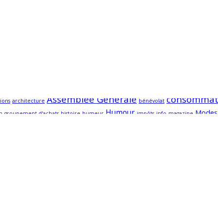
Assemblée Générale
consommat
ions
architecture
bénévolat
Humour
Modes
m
groupement d'achats
histoire
humeur
impôts
info
magazine
sortie
sorties
UNAF
santé
solidarité
vacances
sncf
sondage