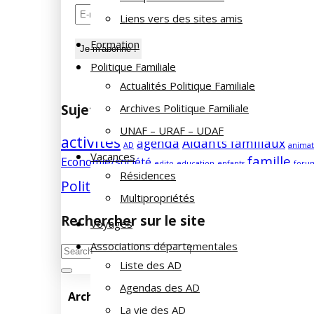
Liens vers des sites amis
Formation
Politique Familiale
Actualités Politique Familiale
Archives Politique Familiale
Sujets des articles
UNAF – URAF – UDAF
activités
agenda
Aidants familiaux
AD
animat
Vacances
famille
Economie/société
edito
education
enfants
foru
Résidences
Politique Familiale
Réunion
Retraite
randonnée
Multipropriétés
Rechercher sur le site
Voyages
Associations départementales
Liste des AD
Agendas des AD
Archives du site
La vie des AD