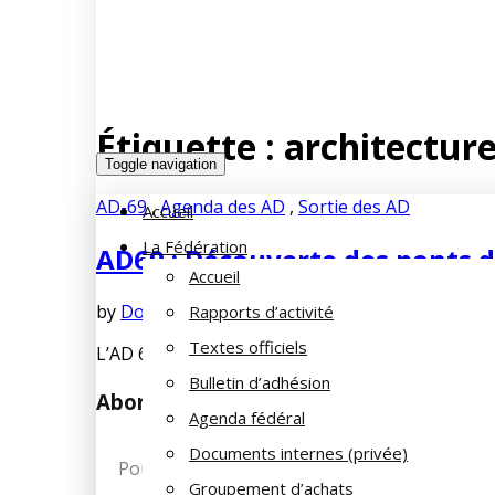
Étiquette :
architectur
Toggle navigation
AD-69
,
Agenda des AD
,
Sortie des AD
Accueil
La Fédération
AD69 : Découverte des ponts 
Accueil
by
Dominique DUPUY-LORIN
septembre 30, 20
Rapports d’activité
Textes officiels
L’AD 69 vous propose une sortie à la découverte
Bulletin d’adhésion
Abonnez-vous à notre newsletter
Agenda fédéral
Documents internes (privée)
Pour recevoir les dernières infos de la Fami
Groupement d’achats