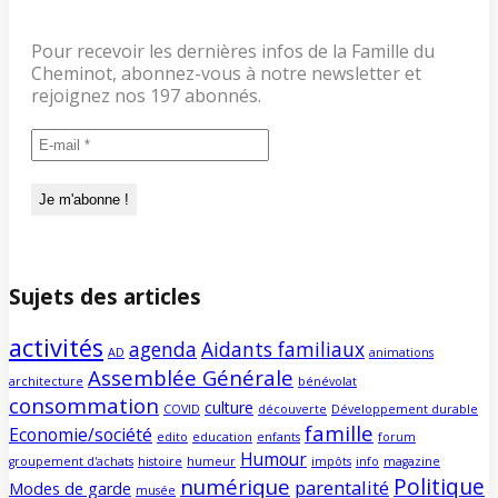
Pour recevoir les dernières infos de la Famille du
Cheminot, abonnez-vous à notre newsletter et
rejoignez nos 197 abonnés.
Sujets des articles
activités
agenda
Aidants familiaux
AD
animations
Assemblée Générale
architecture
bénévolat
consommation
culture
COVID
découverte
Développement durable
famille
Economie/société
edito
education
enfants
forum
Humour
groupement d'achats
histoire
humeur
impôts
info
magazine
Politique
numérique
parentalité
Modes de garde
musée