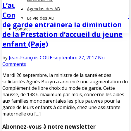
L’augmentation partiale du
Agendas des AD
Complément de libre choix du mode
La vie des AD
de garde entrainera la diminution
Contact
de la Prestation d’accueil du jeune
enfant (Paje)
by
Jean-François COUE
septembre 27, 2017
No
Comments
Mardi 26 septembre, la ministre de la santé et des
solidarités Agnès Buzyn a annoncé une augmentation du
Complément de libre choix du mode de garde. Cette
hausse, de 138 € maximum par mois, concerne les aides
aux familles monoparentales les plus pauvres pour la
garde de leurs enfants à domicile, chez une assistante
maternelle ou […]
Abonnez-vous à notre newsletter