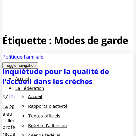
Étiquette :
Modes de garde
Politique Familiale
Toggle navigation
Inquiétude pour la qualité de
Accueil
l’accueil dans les crèches
La Fédération
by
Jean-François COUE
avril 12, 2019
No Comments
Accueil
Rapports d’activité
Le 28 mars, une première (forte) journée de mobilisation
a eu lieu dans de nombreuses crèches à l’appel du
Textes officiels
collectif « Pas de bébés à la consigne » regroupant
Bulletin d’adhésion
professionnels et syndicats. En parallèle, une pétition a
reçue 17 000 signatures en quelques heures sur Internet.
Agenda fédéral