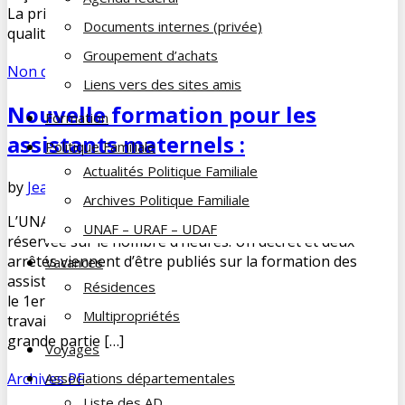
La principale raison de cette inquiétude est de voir la
Documents internes (privée)
qualité des services […]
Groupement d’achats
Non défini
,
Politique Familiale
Liens vers des sites amis
Nouvelle formation pour les
Formation
assistants maternels :
Politique Familiale
Actualités Politique Familiale
by
Jean-François COUE
février 9, 2019
No Comments
Archives Politique Familiale
L’UNAF est satisfaite des nouvelles modalités, mais
UNAF – URAF – UDAF
réservée sur le nombre d’heures. Un décret et deux
arrêtés viennent d’être publiés sur la formation des
Vacances
assistants maternels et prévoient une mise en œuvre dès
Résidences
le 1er janvier 2019. L’UNAF a participé au groupe de
Multipropriétés
travail mené par la DGCS sur ce chantier. Satisfaite d’une
grande partie […]
Voyages
Archives PF
Associations départementales
Liste des AD