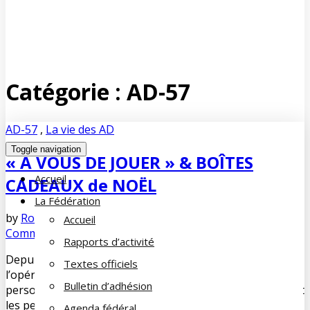
Catégorie :
AD-57
AD-57
,
La vie des AD
Toggle navigation
« Á VOUS DE JOUER » & BOÎTES
Accueil
CADEAUX de NOËL
La Fédération
by
Robert HEMMERSTOFFER
décembre 14, 2023
No
Accueil
Comments
Rapports d’activité
Depuis quelques années déjà l’AD57 participe à
Textes officiels
l’opération « Boîtes cadeaux de Noël » destinée aux
Bulletin d’adhésion
personnes suivies par l’UDAF de la Moselle et notamment
les personnes hébergées en CHRS/ Centre
Agenda fédéral