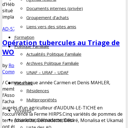
d’Hébergement et de Réinsertion Sociale. Le CHRS CAZAL
Documents internes (privée)
situé à SARREGUEMINES et le CHRS Emmanuel BRESSON
implanté à BETTING. Cette année et pour la 1ère fois […]
Groupement d’achats
Liens vers des sites amis
AD-57
,
La vie des AD
Formation
Opération tubercules au Triage de
Politique Familiale
WOIPPY
Actualités Politique Familiale
Archives Politique Familiale
by
Robert HEMMERSTOFFER
décembre 14, 2023
No
Comments
UNAF – URAF – UDAF
/ Comme chaque année Carmen et Denis MAHLER,
Vacances
membres du GAF/ Groupement d’Achat Familial de
Résidences
l’Association Départementale de la Moselle ont procédé à
Multipropriétés
l’achat de pommes de terre, d’oignons et d’échalotes
auprès d’un agriculteur d’AUDUN-LE-TICHE en
Voyages
l’occurrence la Ferme HIRPS.Cinq variétés de pommes de
Associations départementales
terre (charlotte, Bernadette, Désiré, Monalisa et Ukama)
ont été mises à […]
Liste des AD