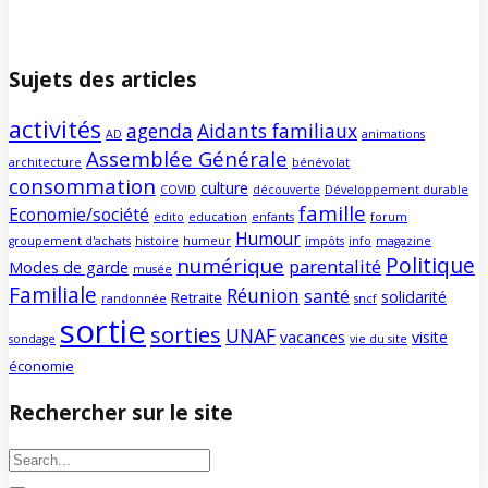
Sujets des articles
activités
agenda
Aidants familiaux
AD
animations
Assemblée Générale
architecture
bénévolat
consommation
culture
COVID
découverte
Développement durable
famille
Economie/société
edito
education
enfants
forum
Humour
groupement d'achats
histoire
humeur
impôts
info
magazine
Politique
numérique
parentalité
Modes de garde
musée
Familiale
Réunion
santé
solidarité
Retraite
randonnée
sncf
sortie
sorties
UNAF
vacances
visite
sondage
vie du site
économie
Rechercher sur le site