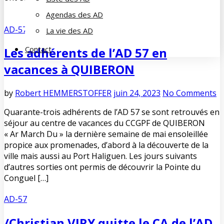
Agendas des AD
AD-57
La vie des AD
Contact
Les adhérents de l’AD 57 en
vacances à QUIBERON
by
Robert HEMMERSTOFFER
juin 24, 2023
No Comments
Quarante-trois adhérents de l’AD 57 se sont retrouvés en
séjour au centre de vacances du CCGPF de QUIBERON
« Ar March Du » la dernière semaine de mai ensoleillée
propice aux promenades, d’abord à la découverte de la
ville mais aussi au Port Haliguen. Les jours suivants
d’autres sorties ont permis de découvrir la Pointe du
Conguel […]
AD-57
/
Christian VIRY quitte le CA de l’AD