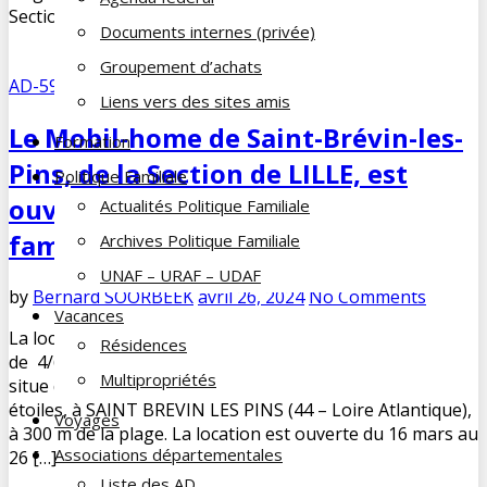
Section de LILLE de 2024, qui […]
Documents internes (privée)
Groupement d’achats
AD-59
,
La vie des AD
Liens vers des sites amis
Le Mobil-home de Saint-Brévin-les-
Formation
Pins, de la Section de LILLE, est
Politique Familiale
ouvert à tous les adhérents de La
Actualités Politique Familiale
famille du Cheminot
Archives Politique Familiale
UNAF – URAF – UDAF
by
Bernard SOORBEEK
avril 26, 2024
No Comments
Vacances
La location du mobil-home de la Section, d’une capacité
Résidences
de 4/6 personnes, se fait à la semaine. Le mobil-home se
Multipropriétés
situe dans le camping SIBLU des Pierres Couchées, en 4
étoiles, à SAINT BREVIN LES PINS (44 – Loire Atlantique),
Voyages
à 300 m de la plage. La location est ouverte du 16 mars au
Associations départementales
26 […]
Liste des AD