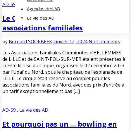
AD-59
,
La vie des AD
Agendas des AD
Le CIRQUE DE LILLE réservé aux
La vie des AD
associations familiales
Contact
by
Bernard SOORBEEK
janvier 12, 2024
No Comments
Les Associations Familiales Cheminotes d’HELLEMMES,
de LILLE et de SAINT-POL-SUR-MER étaient présentes à
la Fête lilloise du Cirque, organisée le 02 décembre 2023
par l’Udaf du Nord, sous le chapiteau de l’esplanade de
LILLE. Le cirque était réservé au complet pour les
associations familiales du Nord, avec des prix d’entrée à
un tarif exceptionnellement bas […]
AD-59
,
La vie des AD
Et pourquoi pas un … bowling en