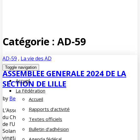
Catégorie :
AD-59
AD-59
,
La vie des AD
Toggle navigation
ASSEMBLEE GENERALE 2024 DE LA
Accueil
SECTION DE LILLE
La Fédération
by
Bernard SOORBEEK
juillet 16, 2024
No Comments
Accueil
Rapports d’activité
L’Assemblée Générale de la Section de Lille de la Famille
du Cheminot s’est tenue dans la salle de réunion du siège
Textes officiels
de l’UDAF du Nord, à Lille, le 18 mars 2024. La présidente
Bulletin d’adhésion
Solange SOORBEEK, a accueilli un peu plus d’une
vingtaine de personnes pour l’Assemblée Générale de la
Agenda fédéral