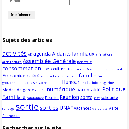
Sujets des articles
activités
agenda
Aidants familiaux
AD
animations
Assemblée Générale
architecture
bénévolat
consommation
culture
COVID
découverte
Développement durable
famille
Economie/société
edito
education
enfants
forum
Humour
groupement d'achats
histoire
humeur
impôts
info
magazine
Politique
numérique
parentalité
Modes de garde
musée
Familiale
Réunion
santé
solidarité
Retraite
randonnée
sncf
sortie
sorties
UNAF
vacances
visite
sondage
vie du site
économie
Rechercher sur le site