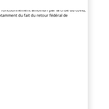
 trouve ainsi favorisée.
n fonctionnement amoindri par la crise du covid,
otamment du fait du retour fédéral de
ureuse.
es ; tous les candidats sont élus à l’unanimité.