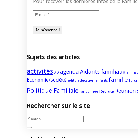
Pour recevoir les dernières infos de la Fami
Sujets des articles
activités
agenda
Aidants familiaux
AD
animat
famille
Economie/société
edito
education
enfants
foru
Politique Familiale
Réunion
Retraite
randonnée
Rechercher sur le site