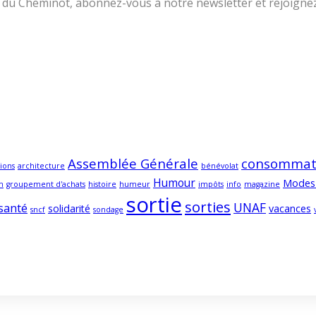
lle du Cheminot, abonnez-vous à notre newsletter et rejoign
Assemblée Générale
consommat
ions
architecture
bénévolat
Humour
Modes
m
groupement d'achats
histoire
humeur
impôts
info
magazine
sortie
sorties
UNAF
santé
solidarité
vacances
sncf
sondage