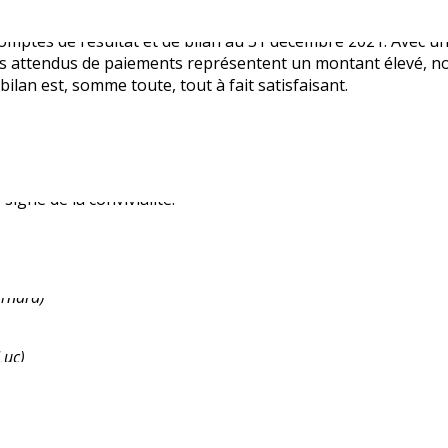
al et public, et que la qualité de l’image de l’association s’en
 comptes de résultat et de bilan au 31 décembre 2021. Avec u
les attendus de paiements représentent un montant élevé, n
ilan est, somme toute, tout à fait satisfaisant.
se portent bien, et sont le fruit d’une gestion saine et rigo
tiel du Conseil d’administration et les contrôleurs aux compt
signe de la convivialité.
ernard)
Luc)
rd)