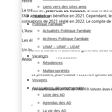
retire une notoriété certaine dans le milieu famili
Liens vers des sites amis
Le trésorier,
Jean-Luc DE RUDDER
, a fourni les
l’AD a réalisé un bénéfice en 2021. Cependant, 
Formation
cotisations de 2021 réglé en 2022. Le compte de b
Politique Familiale
L’Assemblée a approuvé les comptes de l’AD, qui 
Actualités Politique Familiale
Archives Politique Familiale
Les élections ont porté sur le renouvellement par
UNAF – URAF – UDAF
Un buffet a clôturé l’Assemblée générale sous le 
Vacances
Rédacteur : Bernard SOORBEEK
Résidences
Multipropriétés
Le président, Jean-Claude PELLETIER (photo B
Voyages
Associations départementales
Les participants à l’AG de l’AD 59 (photo Jean-
Liste des AD
Agendas des AD
Autre vue des participants à l’AG (photo Berna
La vie des AD