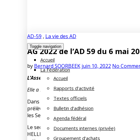
AD-59
,
La vie des AD
Toggle navigation
AG 2022 de l’AD 59 du 6 mai 2
Accueil
by
Bernard SOORBEEK
juin 10, 2022
No Commen
La Fédération
L’Assemblée Générale de l’Association Départe
Accueil
Rapports d’activité
Elle a réuni les président(e)s des Sections d’HELLE
Textes officiels
Dans son rapport moral, le président,
Jean-Cla
prélèvements de cotisations des actifs sur fiche 
Bulletin d’adhésion
les Sections dans leurs prospections d’adhésion
Agenda fédéral
Le secrétaire,
Bernard SOORBEEK
, a rappelé la
Documents internes (privée)
HELLEMMES et 90 à SAINT POL SUR MER. Il a évoq
Groupement d’achats