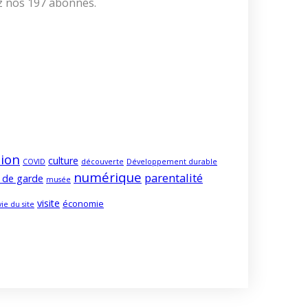
ez nos 197 abonnés.
ion
culture
COVID
découverte
Développement durable
numérique
parentalité
 de garde
musée
visite
économie
vie du site