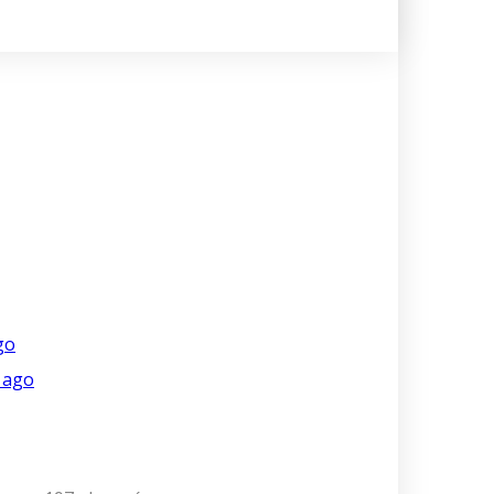
go
 ago