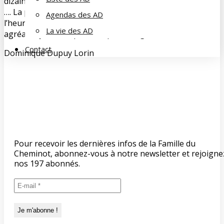
dizaines d’oiseaux d’eau : Ibis rouges, Spatules, Aigrettes
…. La pluie se faisant de plus en plus menaçante ce fut
Agendas des AD
l’heure de quitter cet endroit magique après une
La vie des AD
agréable journée qui a ravi petits et grands.
Contact
Dominique Dupuy Lorin
Pour recevoir les dernières infos de la Famille du
Cheminot, abonnez-vous à notre newsletter et rejoigne
nos 197 abonnés.