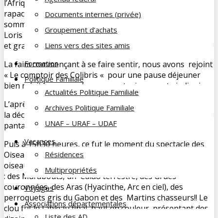
l’Afrique en mosaïque, la volière alpine, la vallée des
rapaces et la montée à la tour panoramique ) nous
Documents internes (privée)
sommes entrés dans une grande volière où plus de 300
Groupement d’achats
Loris viennent se délecter du nectar que leur offre petits
et grands .Un souvenir unique pour chacun d’entre nous !
Liens vers des sites amis
Formation
La faim commençant à se faire sentir, nous avons rejoint
« Le comptoir des Colibris « pour une pause déjeuner
Politique Familiale
bien méritée avec un bon repas typiquement aindinois.
Actualités Politique Familiale
L’après midi , nous avons continué le tour du parc avec
Archives Politique Familiale
la découverte de la Cité des perroquets, du labyrinthe, du
UNAF – URAF – UDAF
pantanal, du Bush Australien, de la Crique des Manchots.
Vacances
Puis à 15h30 heures, ce fut le moment du spectacle des
Oiseaux en Vol : malgré quelques gouttes de pluie, les
Résidences
oiseaux ont évolué, au gré de leurs envies, sous nos yeux
Multipropriétés
: des Marabouts, un Calao terrestre, des Grues
couronnées, des Aras (Hyacinthe, Arc en ciel), des
Voyages
perroquets gris du Gabon et des Martins chasseurs!! Le
Associations départementales
clou fut le tableau final, haut en couleur, présentant des
Liste des AD