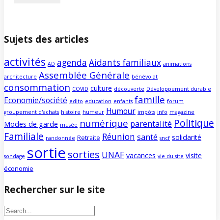
Sujets des articles
activités
agenda
Aidants familiaux
AD
animations
Assemblée Générale
architecture
bénévolat
consommation
culture
COVID
découverte
Développement durable
famille
Economie/société
edito
education
enfants
forum
Humour
groupement d'achats
histoire
humeur
impôts
info
magazine
Politique
numérique
parentalité
Modes de garde
musée
Familiale
Réunion
santé
solidarité
Retraite
randonnée
sncf
sortie
sorties
UNAF
vacances
visite
sondage
vie du site
économie
Rechercher sur le site