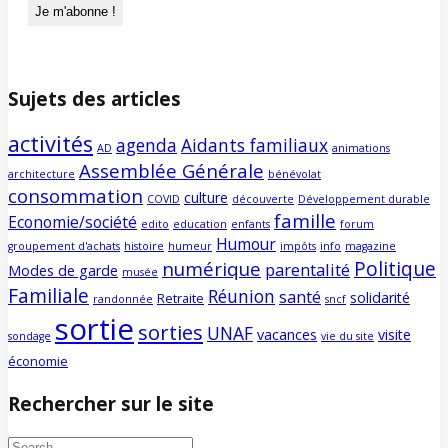
Sujets des articles
activités
agenda
Aidants familiaux
AD
animations
Assemblée Générale
architecture
bénévolat
consommation
culture
COVID
découverte
Développement durable
famille
Economie/société
edito
education
enfants
forum
Humour
groupement d'achats
histoire
humeur
impôts
info
magazine
Politique
numérique
parentalité
Modes de garde
musée
Familiale
Réunion
santé
solidarité
Retraite
randonnée
sncf
sortie
sorties
UNAF
vacances
visite
sondage
vie du site
économie
Rechercher sur le site