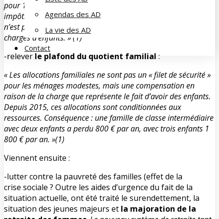
pour 12 % des foyers, surtout des classes moyennes, les
Agendas des AD
impôts ont augmenté de 791 € par an. Le quotient familial
n’est pas un avantage fiscal mais une compensation de
La vie des AD
charges d’enfants. » (1)
Contact
-relever
le plafond du quotient familial
:
« Les allocations familiales ne sont pas un « filet de sécurité »
pour les ménages modestes, mais une compensation en
raison de la charge que représente le fait d’avoir des enfants.
Depuis 2015, ces allocations sont conditionnées aux
ressources. Conséquence : une famille de classe intermédiaire
avec deux enfants a perdu 800 € par an, avec trois enfants 1
800 € par an. »(1)
Viennent ensuite :
-lutter contre la pauvreté des familles (effet de la
crise sociale ? Outre les aides d’urgence du fait de la
situation actuelle, ont été traité le surendettement, la
situation des jeunes majeurs et
la majoration de la