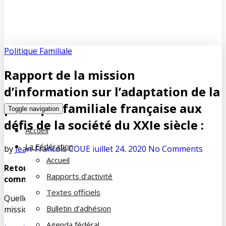
Politique Familiale
Rapport de la mission
d’information sur l’adaptation de la
politique familiale française aux
Toggle navigation
défis de la société du XXIe siècle :
Accueil
La Fédération
by
Jean-François COUE
juillet 24, 2020
No Comments
Accueil
Retour vers une une politique familiale forte utilisée
Rapports d’activité
comme outil de relance économique ?
Textes officiels
Quelle mouche a donc piqué les membres de cette
Bulletin d’adhésion
mission d’information de l’Assemblée Nationale ?
Agenda fédéral