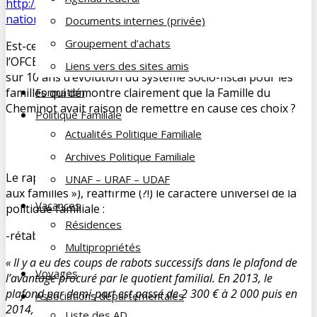
http://www2.assemblee-
nationale.fr/instances/fiche/OMC_PO766012
Documents internes (privée)
Groupement d’achats
Est-ce la publication du rapport conjoint de l’Unaf et
l’OFCE (Centre de recherche en économie de Sciences Po)
Liens vers des sites amis
sur 10 ans d’évolution du système socio-fiscal pour les
familles qui démontre clairement que la Famille du
Formation
Cheminot avait raison de remettre en cause ces choix ?
Politique Familiale
Actualités Politique Familiale
Politique familiale : La Famille du
Cheminot avait raison !
Archives Politique Familiale
Le rapport, dès la première partie (« Les aides financières
UNAF – URAF – UDAF
aux familles »), réaffirme (?!) le caractère universel de la
Vacances
politique familiale :
Résidences
-rétablir
l’universalité des allocations familiales :
Multipropriétés
« Il y a eu des coups de rabots successifs dans le plafond de
Voyages
l’avantage procuré par le quotient familial. En 2013, le
plafond par demi-part est passé de 2 300 € à 2 000 puis en
Associations départementales
2014, à 1 500 €. Aujourd’hui, il est de 1 567 €. Conséquence :
Liste des AD