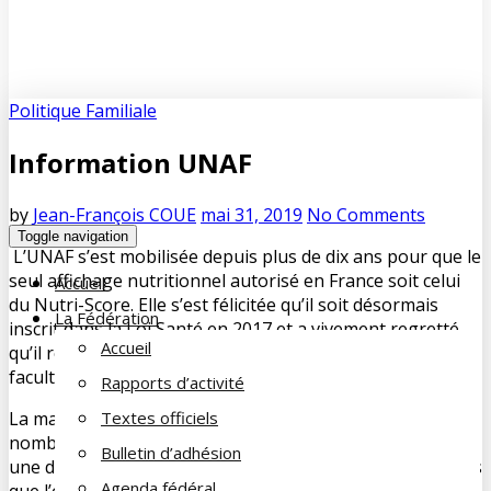
Politique Familiale
Information UNAF
by
Jean-François COUE
mai 31, 2019
No Comments
Toggle navigation
L’UNAF s’est mobilisée depuis plus de dix ans pour que le
seul affichage nutritionnel autorisé en France soit celui
Accueil
du Nutri-Score. Elle s’est félicitée qu’il soit désormais
La Fédération
inscrit dans la Loi Santé en 2017 et a vivement regretté
Accueil
qu’il repose sur une démarche volontaire et donc
facultative de la part des industriels de l’agro-alimentaire.
Rapports d’activité
La mauvaise qualité nutritionnelle d’un trop grand
Textes officiels
nombre d’aliments (trop gras, trop sucrés, trop salés) est
Bulletin d’adhésion
une des principales causes des maladies chroniques telles
Agenda fédéral
que l’obésité, les maladies cardio-vasculaires et le diabète.