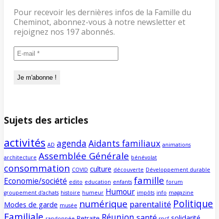
Pour recevoir les dernières infos de la Famille du
Cheminot, abonnez-vous à notre newsletter et
rejoignez nos 197 abonnés.
Sujets des articles
activités
agenda
Aidants familiaux
AD
animations
Assemblée Générale
architecture
bénévolat
consommation
culture
COVID
découverte
Développement durable
famille
Economie/société
edito
education
enfants
forum
Humour
groupement d'achats
histoire
humeur
impôts
info
magazine
Politique
numérique
parentalité
Modes de garde
musée
Familiale
Réunion
santé
solidarité
Retraite
randonnée
sncf