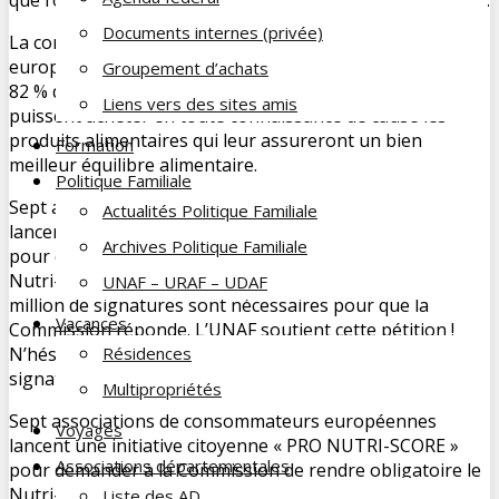
Documents internes (privée)
La complexité des tableaux de chiffres réglementaires
européens figurant sur les emballages aboutit à ce que
Groupement d’achats
82 % des consommateurs ne les comprennent pas et ne
Liens vers des sites amis
puissent acheter en toute connaissance de cause les
produits alimentaires qui leur assureront un bien
Formation
meilleur équilibre alimentaire.
Politique Familiale
Sept associations de consommateurs européennes
Actualités Politique Familiale
lancent une initiative citoyenne « PRO NUTRI-SCORE »
Archives Politique Familiale
pour demander à la Commission de rendre obligatoire le
Nutri-Score sur les produits alimentaires européens. Un
UNAF – URAF – UDAF
million de signatures sont nécessaires pour que la
Vacances
Commission réponde. L’UNAF soutient cette pétition !
N’hésitez pas à relayer cette pétition et à inciter à sa
Résidences
signature sur Internet. »
Multipropriétés
Sept associations de consommateurs européennes
Voyages
lancent une initiative citoyenne « PRO NUTRI-SCORE »
Associations départementales
pour demander à la Commission de rendre obligatoire le
Nutri-Score sur les produits alimentaires européens. Un
Liste des AD