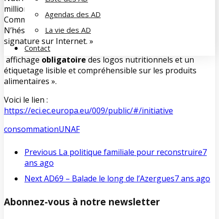
million de signatures sont nécessaires pour que la
Agendas des AD
Commission réponde. L’UNAF soutient cette pétition !
N’hésitez pas à relayer cette pétition et à inciter à sa
La vie des AD
signature sur Internet. »
Contact
affichage
obligatoire
des logos nutritionnels et un
étiquetage lisible et compréhensible sur les produits
alimentaires ».
Voici le lien :
https://eci.ec.europa.eu/009/public/#/initiative
consommation
UNAF
Previous
La politique familiale pour reconstruire
7
ans ago
Next
AD69 – Balade le long de l’Azergues
7 ans ago
Abonnez-vous à notre newsletter