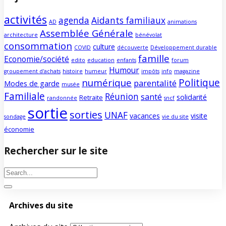
activités
agenda
Aidants familiaux
AD
animations
Assemblée Générale
architecture
bénévolat
consommation
culture
COVID
découverte
Développement durable
famille
Economie/société
edito
education
enfants
forum
Humour
groupement d'achats
histoire
humeur
impôts
info
magazine
Politique
numérique
parentalité
Modes de garde
musée
Familiale
Réunion
santé
solidarité
Retraite
randonnée
sncf
sortie
sorties
UNAF
vacances
visite
sondage
vie du site
économie
Rechercher sur le site
Archives du site