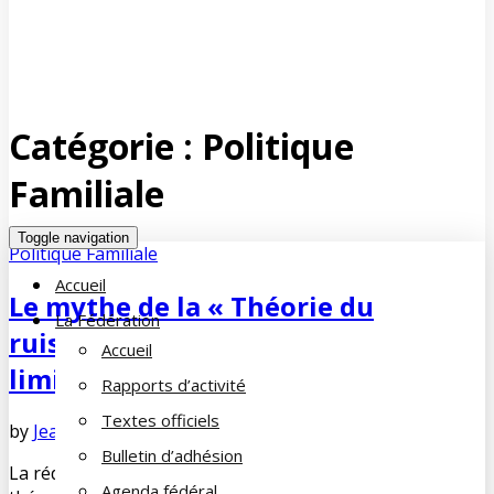
Catégorie :
Politique
Familiale
Toggle navigation
Politique Familiale
Accueil
Le mythe de la « Théorie du
La Fédération
ruissellement » a montré ses
Accueil
limites
Rapports d’activité
Textes officiels
by
Jean-François COUE
janvier 15, 2019
No Comments
Bulletin d’adhésion
La réduction d’impôts des plus riches doit, selon cette
Agenda fédéral