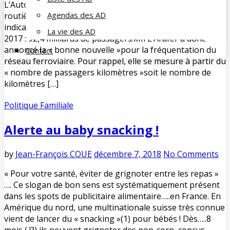
L’Autorité de régulation des activités ferroviaires et
Agendas des AD
routières (Arafer) a présenté hier 11 décembre plusieurs
indicateurs sur le bilan des activités de transports en
La vie des AD
2017 : 92,4 milliards de passagers.km L’Arafer a donc
annoncé la « bonne nouvelle »pour la fréquentation du
Contact
réseau ferroviaire. Pour rappel, elle se mesure à partir du
« nombre de passagers kilomètres »soit le nombre de
kilomètres […]
Politique Familiale
Alerte au baby snacking !
by
Jean-François COUE
décembre 7, 2018
No Comments
« Pour votre santé, éviter de grignoter entre les repas »
…. Ce slogan de bon sens est systématiquement présent
dans les spots de publicitaire alimentaire…..en France. En
Amérique du nord, une multinationale suisse très connue
vient de lancer du « snacking »(1) pour bébés ! Dès…..8