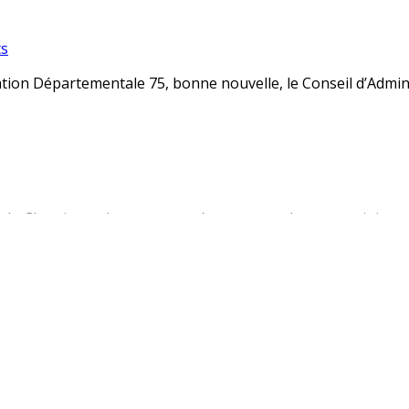
s
tion Départementale 75, bonne nouvelle, le Conseil d’Administ
 de 26 ans) de l’AD accompagnant un ou des enfants au musé
lle du Cheminot, abonnez-vous à notre newsletter et rejoign