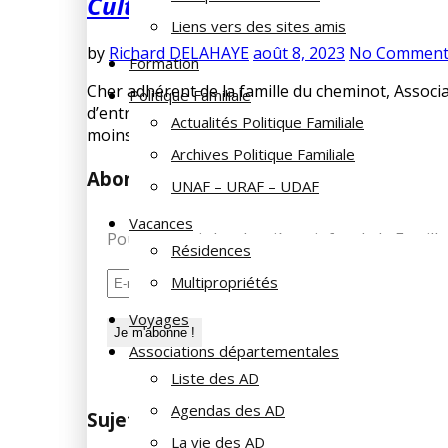
Culture pour tous
Liens vers des sites amis
by
Richard DELAHAYE
août 8, 2023
No Comment
Formation
Cher adhérent de la famille du cheminot, Associa
Politique Familiale
d’entrée au musée du Louvre à tout adhérent (+
Actualités Politique Familiale
moins de 26 ans […]
Archives Politique Familiale
Abonnez-vous à notre newsletter
UNAF – URAF – UDAF
Vacances
Pour recevoir les dernières infos de la Fami
Résidences
Multipropriétés
Voyages
Associations départementales
Liste des AD
Agendas des AD
Sujets des articles
La vie des AD