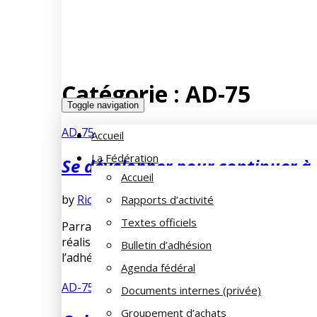
Catégorie :
AD-75
Toggle navigation
AD-75
Accueil
La Fédération
Se développer pour continuer à
Accueil
by
Richard DELAHAYE
août 8, 2023
No Comment
Rapports d’activité
Textes officiels
Parrainage : 10 € pour tout nouvel adhérent ! L
réalisé par un adhérent de l’AD 75 se concrétis
Bulletin d’adhésion
l’adhésion pour l’année 2024. Nous […]
Agenda fédéral
AD-75
Documents internes (privée)
Groupement d’achats