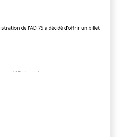
ration de l’AD 75 a décidé d’offrir un billet
e (pour rappel Le Louvre est gratuit pour les
ez nos 197 abonnés.