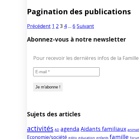
Pagination des publications
Précédent
1
2
3
4
…
6
Suivant
Abonnez-vous à notre newsletter
Pour recevoir les dernières infos de la Fami
Sujets des articles
activités
agenda
Aidants familiaux
AD
animat
famille
Economie/société
edito
education
enfants
foru