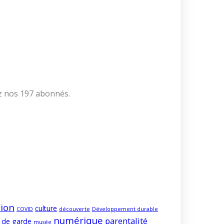
ez nos 197 abonnés.
ion
culture
COVID
découverte
Développement durable
numérique
parentalité
 de garde
musée