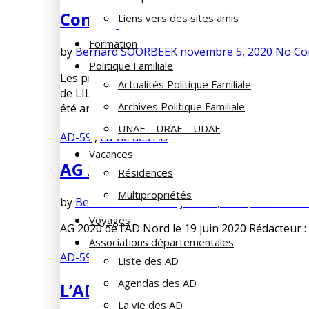
Conséquences du Covid-19 à la
Liens vers des sites amis
Formation
by
Bernard SOORBEEK
novembre 5, 2020
No C
Politique Familiale
Les prescriptions sanitaires gouvernementales, 
Actualités Politique Familiale
de LILLE, provoquant de nombreuses annulations o
Archives Politique Familiale
été annulée. La fermeture officielle des campings
UNAF – URAF – UDAF
AD-59
,
La vie des AD
Vacances
AG 2020 de l’AD Nord le 19 jui
Résidences
Multipropriétés
by
Bernard SOORBEEK
juillet 5, 2020
No Comme
Voyages
AG 2020 de l’AD Nord le 19 juin 2020 Rédacteur
Associations départementales
AD-59
,
La vie des AD
,
Non défini
Liste des AD
Agendas des AD
L’AD NORD s’est penchée sur le
La vie des AD