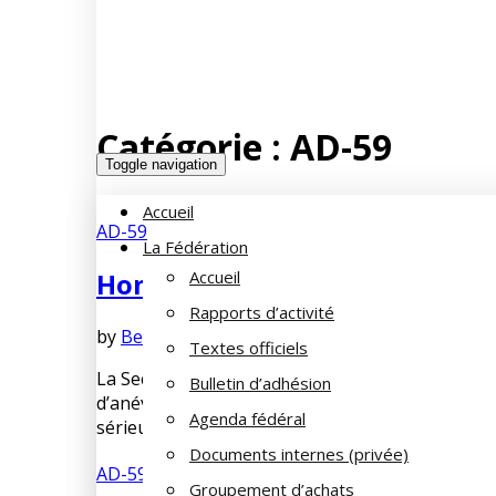
Catégorie :
AD-59
Toggle navigation
Accueil
AD-59
La Fédération
Hommage à Liliane OUART – Se
Accueil
Rapports d’activité
by
Bernard SOORBEEK
mars 17, 2021
No Comme
Textes officiels
La Section de LILLE de la Famille du Cheminot v
Bulletin d’adhésion
d’anévrisme. Liliane OUART gérait la bourse de 
Agenda fédéral
sérieux, pour le plus grand […]
Documents internes (privée)
AD-59
Groupement d’achats