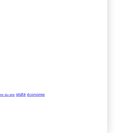
ez nos 197 abonnés.
ion
culture
COVID
découverte
Développement durable
numérique
parentalité
 de garde
musée
visite
économie
vie du site