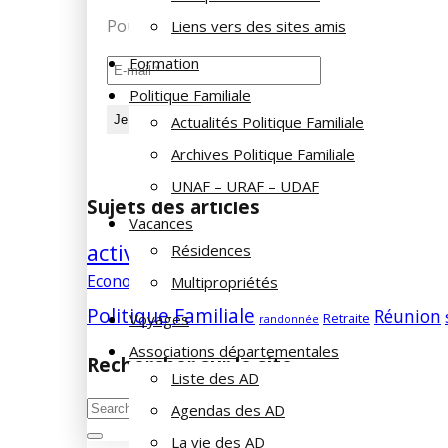
Pour recevoir les dernières infos de la Fami
Liens vers des sites amis
Formation
Politique Familiale
Actualités Politique Familiale
Archives Politique Familiale
UNAF – URAF – UDAF
Sujets des articles
Vacances
activités
Résidences
agenda
Aidants familiaux
AD
animat
famille
Economie/société
Multipropriétés
edito
education
enfants
foru
Politique Familiale
Réunion
Retraite
Voyages
randonnée
Associations départementales
Rechercher sur le site
Liste des AD
Agendas des AD
La vie des AD