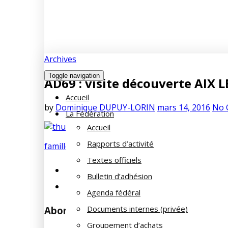
Archives
Toggle navigation
AD69 : visite découverte AIX 
Accueil
by
Dominique DUPUY-LORIN
mars 14, 2016
No 
La Fédération
Accueil
Rapports d’activité
famille
sortie
Textes officiels
Previous
AD69 : visite d’Arles le 30/04/2016
Bulletin d’adhésion
Next
AD 69 : WEEK END A MARSEILLE LES
Agenda fédéral
Documents internes (privée)
Abonnez-vous à notre newsletter
Groupement d’achats