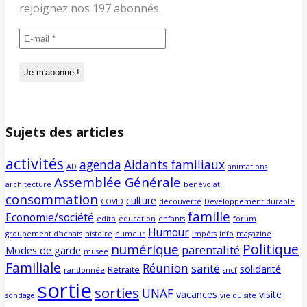
rejoignez nos 197 abonnés.
Sujets des articles
activités
agenda
Aidants familiaux
AD
animations
Assemblée Générale
architecture
bénévolat
consommation
culture
COVID
découverte
Développement durable
famille
Economie/société
edito
education
enfants
forum
Humour
groupement d'achats
histoire
humeur
impôts
info
magazine
Politique
numérique
parentalité
Modes de garde
musée
Familiale
Réunion
santé
solidarité
Retraite
randonnée
sncf
sortie
sorties
UNAF
vacances
visite
sondage
vie du site