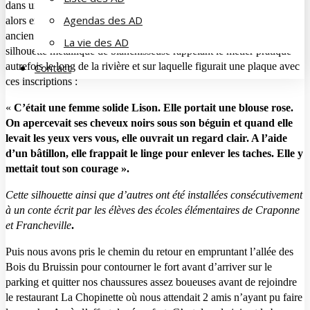
dans une magnifique clairière au bord de l’Yzeron. Nous avons
Agendas des AD
alors emprunté un sentier longeant le cours d’eau, pour arrivé à un
ancien lavoir (Platte) au bord duquel nous avons découvert une
La vie des AD
silhouette métallique de blanchisseuse rappelant le métier pratiqué
autrefois le long de la rivière et sur laquelle figurait une plaque avec
Contact
ces inscriptions :
«
C’était une femme solide Lison. Elle portait une blouse rose.
On apercevait ses cheveux noirs sous son béguin et quand elle
levait les yeux vers vous, elle ouvrait un regard clair. A l’aide
d’un bâtillon, elle frappait le linge pour enlever les taches. Elle y
mettait tout son courage ».
Cette silhouette ainsi que d’autres ont été installées consécutivement
à un conte écrit par les élèves des écoles élémentaires de Craponne
et Francheville
.
Puis nous avons pris le chemin du retour en empruntant l’allée des
Bois du Bruissin pour contourner le fort avant d’arriver sur le
parking et quitter nos chaussures assez boueuses avant de rejoindre
le restaurant La Chopinette où nous attendait 2 amis n’ayant pu faire