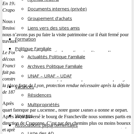
En 1911 il y avait plus de 250 blanchisseurs sur la commune de
Documents internes (privée)
Craponne.
Groupement d’achats
Nous nous étions donné rendez-vous sur le parking du Fort du
Liens vers des sites amis
Bruissin devenu un lieu patrimonial et culturel. Malheureusement
nous n’avons pas pu faire la visite patrimoine car il était fermé pour
Formation
travaux.
Politique Familiale
Le Fort du Bruissin fait partie de ces lieux insolites que l’on
Actualités Politique Familiale
découvre avec étonnement. Situé sur le point culminant de
Francheville, il se blottit au cœur d’un site boisé de 10 hectares. Il
Archives Politique Familiale
fait partie d’une couronne de 13 forts détachés et 11 batteries,
UNAF – URAF – UDAF
construits entre 1876 et 1893, qui avaient pour mission de protéger
la place forte de Lyon, protection rendue nécessaire après la défaite
Vacances
de 1870
.
Résidences
Après avoir dégusté un café ou un thé ainsi qu’un délicieux quatre
Multipropriétés
quart fabriqué par Lucienne., notre guide Daniel a donné le départ.
Voyages
Après avoir traversé le bourg de Francheville nous sommes partis en
direction de Craponne. C’est par des chemins plus ou moins boueux
Associations départementales
et après avoir traversé quelques sous bois que nous sommes arrivés
Liste des AD