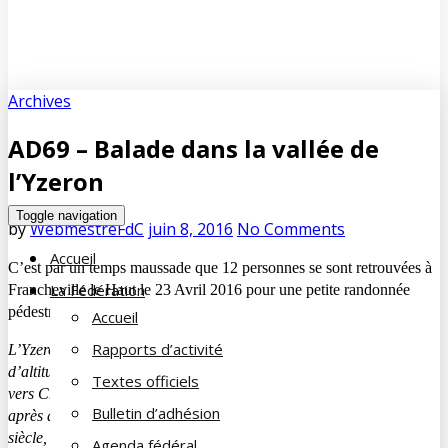
Archives
AD69 – Balade dans la vallée de
l’Yzeron
Toggle navigation
by
WebmestreFdC
juin 8, 2016
No Comments
Accueil
C’est par un temps maussade que 12 personnes se sont retrouvées à
La Fédération
Francheville le Haut le 23 Avril 2016 pour une petite randonnée
pédestre dans la vallée de l’Yzeron.
Accueil
Rapports d’activité
L’Yzeron est un cours d’eau qui prend sa source vers 720m
d’altitude. Son parcours est d’abord torrentueux puis il s’assagit
Textes officiels
vers Craponne et Francheville. Il rejoint le Rhône au-delà d’Oullins
Bulletin d’adhésion
après avoir parcouru 46 Kilomètres. Son eau a, jusqu’au XX°
siècle, été utilisée pour la blanchisserie, l’irrigation et les moulins.
Agenda fédéral